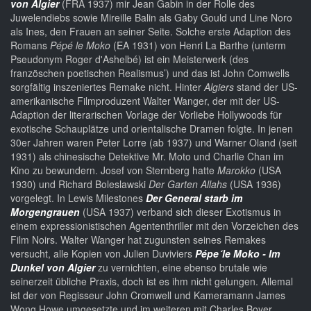
von Algier
(FRA 1937) mir Jean Gabin in der Rolle des
Juwelendiebs sowie Mireille Balin als Gaby Gould und Line Noro
als Ines, den Frauen an seiner Seite. Solche erste Adaption des
Romans
Pépé le Moko
(EA 1931) von Henri La Barthe (unterm
Pseudonym Roger d'Ashelbé) ist ein Meisterwerk (des
französchen poetischen Realismus’) und das ist John Comwells
sorgfältig inszeniertes Remake nicht. Hinter
Algiers
stand der US-
amerikanische Filmproduzent Walter Wanger, der mit der US-
Adaption der literarischen Vorlage der Vorliebe Hollywoods für
exotische Schauplätze und orientalische Dramen folgte. In jenen
30er Jahren waren Peter Lorre (ab 1937) und Warner Oland (seit
1931) als chinesische Detektive Mr. Moto und Charlie Chan im
Kino zu bewundern. Josef von Sternberg hatte
Marokko
(USA
1930) und Richard Boleslawski
Der Garten Allahs
(USA 1936)
vorgelegt. In Lewis Milestones
Der General starb im
Morgengrauen
(USA 1937) verband sich dieser Exotismus in
einem expressionistischen Agententhriller mit den Vorzeichen des
Film Noirs. Walter Wanger hat zugunsten seines Remakes
versucht, alle Kopien von Julien Duviviers
Pépe´le Moko - Im
Dunkel von Algier
zu vernichten, eine ebenso brutale wie
seinerzeit übliche Praxis, doch ist es ihm nicht gelungen. Allemal
ist der von Regisseur John Cromwell und Kameramann James
Wong Howe umgesetzte und im weiteren mit Charles Boyer,