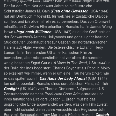
it is really quarter-past-twelve? Well, your friend Regis is like that.”
Der für den Film Noir der 40er Jahre so einflussreiche
Schriftsteller James M. Cain (
Frau ohne Gewissen
, USA 1944)
hat am Drehbuch mitgewirkt, für welches er zusätzliche Dialoge
schrieb, und ich bilde mir ein es zu bemerken. Das von Cromwell
minutiös an Duviviers Film orientierte Remake hat in James Wong
Howe (
Jagd nach Millionen
, USA 1947) einen der Großmeister
der Schwarzweiß-Ästhetik Hollywoods und genau jener lässt die
Studiobauten überhaupt erst zur Casbah der nordafrikanischen
Hafenstadt Algier werden. Die österreichische Exilantin Hedy
Lamarr ist in ihrem ersten US-amerikanischen Film zu
bewundern, aber mich persönlich hat vor allem die nurmehr
wenig bekannte Sigrid Gurie (
A Voice In The Wind
, USA 1944) in
der Rolle der Ines begeistert. Charles Boyer ist als Pépé le Moko
so exzellent wie immer, wenn er um eine Frau herum zirkelt, wie
er das später auch in
Das Haus der Lady Alquist
(USA 1944)
tun sollte, ebenfalls Remake eines europäischen Films, nämlich
Gaslight
(UK 1940) von Thorold Dickinson. Aufgrund der US-
Zensurbehörde namens
Production Code Administration
und
ihres fanatischen Direktors Joseph L. Breen musste das
ursprüngliche Ende abgewandelt werden, was dem Film zuletzt
aber nicht schadet. Zehn Jahre versuchte sich Regisseur John
Berry mit Schauspieler Tony Martin als Pépé le Moko in
Casbah -