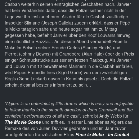
Casbah weiterhin seinen einträglichen Geschäften nach. Janvier
hat kein Verständnis dafür, dass die Polizei seither nicht in der
Lage war ihn festzunehmen. Als der für die Casbah zuständige
Inspektor Slimane (Joseph Calleia) zudem erklärt, dass er Pépé
le Moko tatäglich sähe und heute sogar mit ihm zu Mittag
gegessen habe, befiehlt Janvier über den Kopf Louvains hinweg
eine nächtliche Razzia… An diesem Abend verhandelt Pépé le
Moko im Beisein seiner Freude Carlos (Stanley Fields) und
Pierrot (Johnny Downs) mit Grandpère (Alan Hale) über den Preis
einiger Schmuckstücke aus seinem letzten Raubzug. Als Janvier
und Louvain mit 12 bewaffneten Männern in die Casbah einfallen,
wird Pépés Freundin Ines (Sigrid Gurie) von dem zwielichtigen
Régis (Gene Lockart) davon in Kenntnis gesetzt. Doch die Polizei
scheint diesmal bestens informiert zu sein…
”Algiers is an entertaining little drama which is easy and enjoyable
to follow thanks to the smooth direction of John Cromwell and the
confident performances of all the cast”
, schreibt Andy Webb für
The Movie Scene
und trifft es. In erster Linie aber ist Algiers das
Remake des von Julien Duvivier gedrehten und im Jahr zuvor
uraufgeführten französischen Films
Pépé le Moko - Im Dunkel