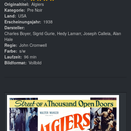
****
Originaltitel
Algiers
Kategorie
Pre Noir
Land
USA
Erscheinungsjahr
1938
Darsteller
Charles Boyer, Sigrid Gurie, Hedy Lamarr, Joseph Calleia, Alan
Hale
Regie
John Cromwell
Farbe
s/w
Laufzeit
96 min
Bildformat
Vollbild