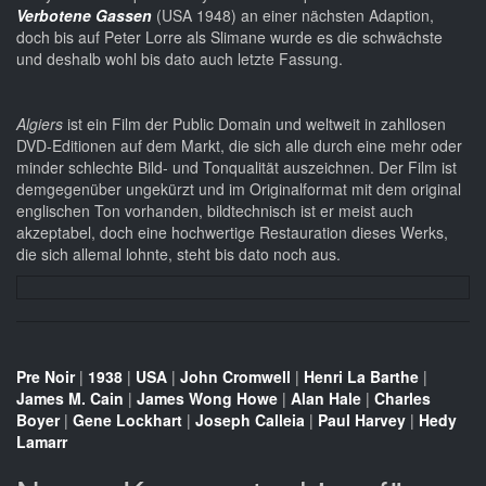
Verbotene Gassen
(USA 1948) an einer nächsten Adaption,
doch bis auf Peter Lorre als Slimane wurde es die schwächste
und deshalb wohl bis dato auch letzte Fassung.
Algiers
ist ein Film der Public Domain und weltweit in zahllosen
DVD-Editionen auf dem Markt, die sich alle durch eine mehr oder
minder schlechte Bild- und Tonqualität auszeichnen. Der Film ist
demgegenüber ungekürzt und im Originalformat mit dem original
englischen Ton vorhanden, bildtechnisch ist er meist auch
akzeptabel, doch eine hochwertige Restauration dieses Werks,
die sich allemal lohnte, steht bis dato noch aus.
Pre Noir
|
1938
|
USA
|
John Cromwell
|
Henri La Barthe
|
James M. Cain
|
James Wong Howe
|
Alan Hale
|
Charles
Boyer
|
Gene Lockhart
|
Joseph Calleia
|
Paul Harvey
|
Hedy
Lamarr