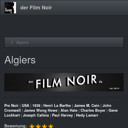
der Film Noir
Direkt
Algiers
zum
Inhalt
Algiers
Pre Noir
|
USA
|
1938
|
Henri La Barthe
|
James M. Cain
|
John
Cromwell
|
James Wong Howe
|
Alan Hale
|
Charles Boyer
|
Gene
Lockhart
|
Joseph Calleia
|
Paul Harvey
|
Hedy Lamarr
Bewertung