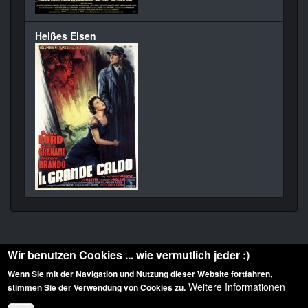
Heißes Eisen
Wir benutzen Cookies ... wie vermutlich jeder :)
Wenn Sie mit der Navigation und Nutzung dieser Website fortfahren,
Weitere Informationen
stimmen Sie der Verwendung von Cookies zu.
Diese Website ist urheberrechtlich geschützt: © 2010-2026 der Film Noir de. Alle
Rechte vorbehalten.