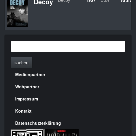
Decoy
Decoy
1957
USA
Arthur 
suchen
Medienpartner
Menülinks
rechte
Webpartner
Seite
Impressum
Kontakt
Datenschutzerklärung