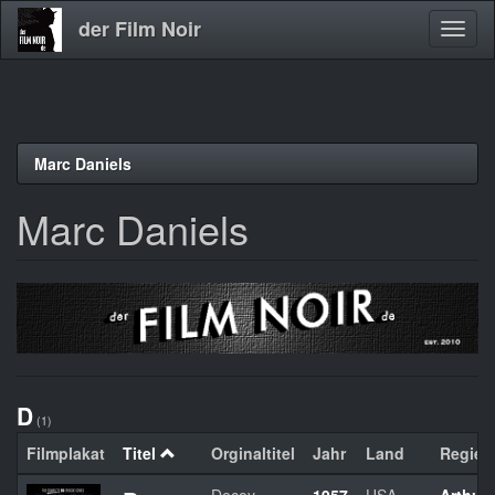
der Film Noir
Navig
aktivi
Direkt
Marc Daniels
zum
Inhalt
Marc Daniels
D
(1)
Filmplakat
Titel
Orginaltitel
Jahr
Land
Regie