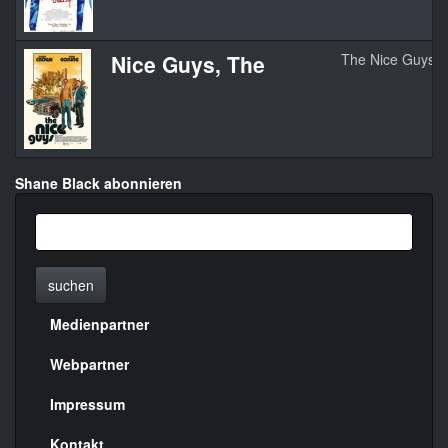
Nice Guys, The
The Nice Guys
Shane Black abonnieren
suchen
Medienpartner
Menülinks
rechte
Webpartner
Seite
Impressum
Kontakt