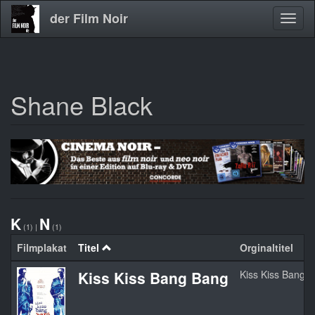
der Film Noir
Navig
aktivi
Shane Black
Direkt
zum
Inhalt
K
N
(1)
|
(1)
Filmplakat
Titel
Orginaltitel
Kiss Kiss Bang Bang
Kiss Kiss Bang 