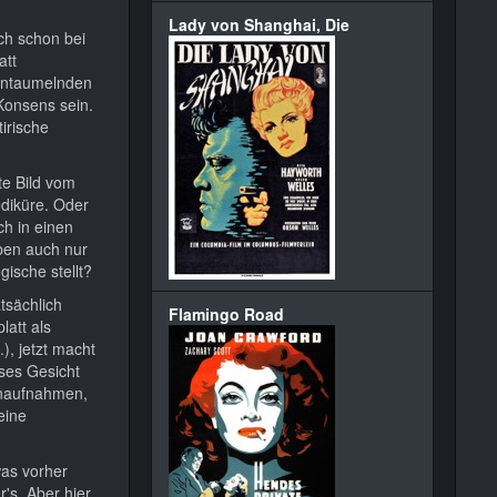
Lady von Shanghai, Die
uch schon bei
att
eintaumelnden
 Konsens sein.
irische
te Bild vom
ediküre. Oder
h in einen
ben auch nur
ische stellt?
tsächlich
Flamingo Road
latt als
), jetzt macht
eses Gesicht
ßenaufnahmen,
eine
was vorher
's. Aber hier