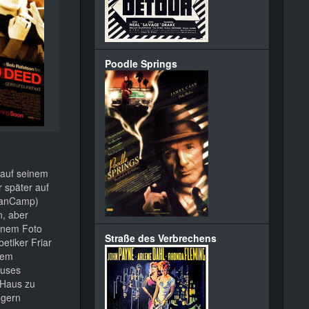
Poodle Springs
 auf seinem
 später auf
 VanCamp)
n, aber
einem Foto
Straße des Verbrechens
etiker Friar
dem
auses
s Haus zu
 gern