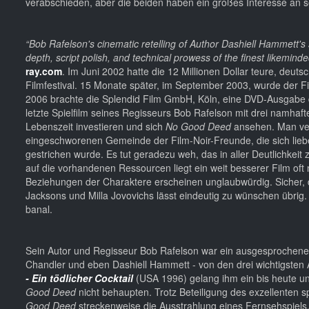
verabschieden, aber die beiden haben ein großes Interesse an
“Bob Rafelson's cinematic retelling of Author Dashiell Hammett's 
depth, script polish, and technical prowess of the finest likemind
ray.com
. Im Juni 2002 hatte die 12 Millionen Dollar teure, deu
Filmfestival. 15 Monate später, im September 2003, wurde der Fi
2006 brachte die Splendid Film GmbH, Köln, eine DVD-Ausgabe d
letzte Spielfilm seines Regisseurs Bob Rafelson mit drei namhaft
Lebenszeit investieren und sich
No Good Deed
ansehen. Man ver
eingeschworenen Gemeinde der Film-Noir-Freunde, die sich lieb
gestrichen wurde. Es tut geradezu weh, das in aller Deutlichkeit
auf die vorhandenen Ressourcen liegt ein weit besserer Film oft 
Beziehungen der Charaktere erscheinen unglaubwürdig. Sicher, 
Jacksons und Milla Jovovichs lässt eindeutig zu wünschen übrig. A
banal.
Sein Autor und Regisseur Bob Rafelson war ein ausgesprochene
Chandler und eben Dashiell Hammett - von den drei wichtigsten 
- Ein tödlicher Cocktail
(USA 1996) gelang ihm ein bis heute u
Good Deed
nicht behaupten. Trotz Beteiligung des exzellenten
Good Deed
streckenweise die Ausstrahlung eines Fernsehspiels. 