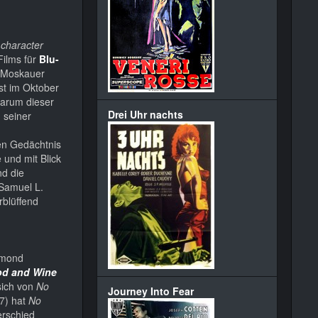
 character
Films für
Blu-
 Moskauer
st im Oktober
warum dieser
Drei Uhr nachts
 seiner
en Gedächtnis
 und mit Blick
nd die
 Samuel L.
rblüffend
ymond
od and Wine
sich von
No
Journey Into Fear
7) hat
No
erschied