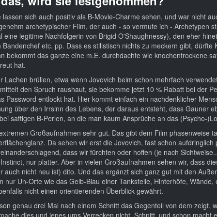
u das, wird sie festgenommen?
ge lassen sich auch positiv als B-Movie-Charme sehen, und war nicht a
ngenehm archetypischer Film, der auch - so vermute ich - Archetypen st
l eine legitime Nachfolgerin von Brigid O'Shaughnessy), den eher hin
Bandenchef etc. pp. Dass es stilistisch nichts zu meckern gibt, dürfte
dann bekommt das ganze eine m.E. durchdachte wie knochentrockene sat
reut hat.
e vor Lachen brüllen, etwa wenn Jovovich beim schon mehrfach verwende
ittelt den Spruch raushaut, sie bekomme jetzt 10 % Rabatt bei der P
s Password entlockt hat. Hier kommt einfach ein nachdenklicher Mensc
nung über den Irrsinn des Lebens, der daraus entsteht, dass Gauner e
bei saftigen B-Perlen, an die man kaum Ansprüche an das (Psycho-)Log
en extremen Großaufnahmen sehr gut. Das gibt dem Film phasenweise ta
lächenglanz. Da sehen wir erst die Jovovich, fast schon aufdringlich p
nanderschlagend, dass wir fürchten oder hoffen (je nach Sichtweise...
nstinct, nur platter. Aber in vielen Großaufnahmen sehen wir, dass di
er auch nicht neu ist) dito. Und das ergänzt sich ganz gut mit den Au
 nur Un-Orte wie das Gelb-Blau einer Tankstelle, Hinterhöfe, Wände, 
benfalls nicht einen orientierenden Überblick gewährt.
lson genau drei Mal nach einem Schnitt das Gegenteil von dem zeigt, 
 mache dies und jenes ums Verrecken nicht, Schnitt, und schon macht er