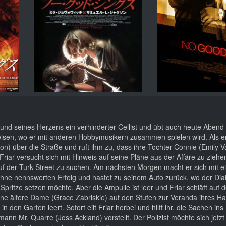
rund seines Herzens ein verhinderter Cellist und übt auch heute Abend
 reisen, wo er mit anderen Hobbymusikern zusammen spielen wird. Als er
n) über die Straße und ruft ihm zu, dass ihre Tochter Connie (Emily
Friar versucht sich mit Hinweis auf seine Pläne aus der Affäre zu ziehe
d auf der Turk Street zu suchen. Am nächsten Morgen macht er sich mit 
 ohne nennswerten Erfolg und hastet zu seinem Auto zurück, wo der Diab
Spritze setzen möchte. Aber die Ampulle ist leer und Friar schläft auf 
 eine ältere Dame (Grace Zabriskie) auf den Stufen zur Veranda ihres H
in den Garten leert. Sofort eilt Friar herbei und hilft ihr, die Sachen in
ann Mr. Quarre (Joss Ackland) vorstellt. Der Polizist möchte sich jetzt