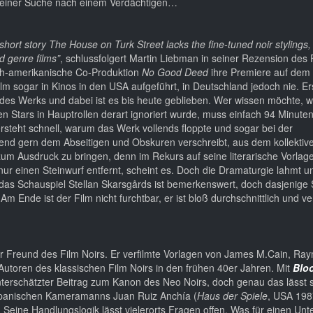
 seiner Suche nach einem Verdächtigen…
short story The House on Turk Street lacks the fine-tuned noir stylings,
ed genre films”
, schlussfolgert Martin Liebman in seiner Rezension des 
tsch-amerikanische Co-Produktion
No Good Deed
ihre Premiere auf dem
lm sogar in Kinos in den USA aufgeführt, in Deutschland jedoch nie. Er
es Werks und dabei ist es bis heute geblieben. Wer wissen möchte, 
en Stars in Hauptrollen derart ignoriert wurde, muss einfach 94 Minuten
steht schnell, warum das Werk vollends floppte und sogar bei der
end gern dem Abseitigen und Obskuren verschreibt, aus dem kollektiv
 zum Ausdruck zu bringen, denn im Rekurs auf seine literarische Vorlage
nur einen Steinwurf entfernt, scheint es. Doch die Dramaturgie lahmt u
das Schauspiel Stellan Skarsgårds ist bemerkenswert, doch dasjenige
m Ende ist der Film nicht furchtbar, er ist bloß durchschnittlich und ve
r Freund des Film Noirs. Er verfilmte Vorlagen von James M.Cain, Ra
Autoren des klassischen Film Noirs in den frühen 40er Jahren. Mit
Blo
nterschätzter Beitrag zum Kanon des Neo Noirs, doch genau das lässt 
 spanischen Kameramanns Juan Ruiz Anchía (
Haus der Spiele
, USA 198
Seine Handlungslogik lässt vielerorts Fragen offen. Was für einen Unt