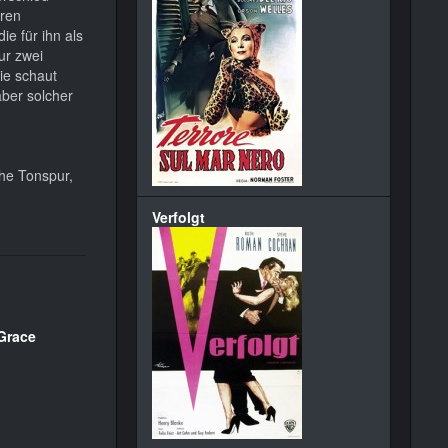
oren
e für ihn als
ur zwei
ie schaut
aber solcher
he Tonspur,
Verfolgt
Grace