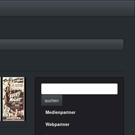
suchen
Medienpartner
Menülinks
rechte
Webpartner