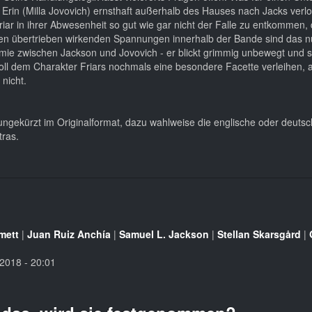
s Erin (Milla Jovovich) ernsthaft außerhalb des Hauses nach Jacks verl
in ihrer Abwesenheit so gut wie gar nicht der Falle zu entkommen, di
 übertrieben wirkenden Spannungen innerhalb der Bande sind das n
emie zwischen Jackson und Jovovich - er blickt grimmig unbewegt und s
soll dem Charakter Friars nochmals eine besondere Facette verleihen, 
nicht.
ngekürzt im Originalformat, dazu wahlweise die englische oder deutsc
tras.
mett
|
Juan Ruiz Anchía
|
Samuel L. Jackson
|
Stellan Skarsgård
|
2018 - 20:01