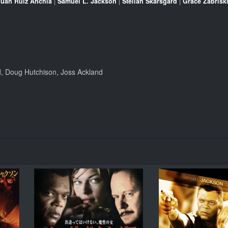
Juan Ruiz Anchía
|
Samuel L. Jackson
|
Stellan Skarsgård
|
Grace Zabrisk
d, Doug Hutchison, Joss Ackland