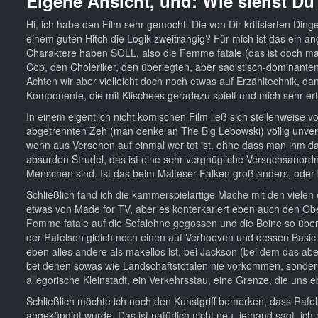
Eigene Ansicht, und: Wie siehst D
Hi, ich habe den Film sehr gemocht. Die von Dir kritisierten Din
einem guten Hitch die Logik zweitrangig? Für mich ist das ein a
Charaktere haben SOLL, also die Femme fatale (das ist doch ma
Cop, den Choleriker, den überlegten, aber sadistisch-dominanten 
Achten wir aber vielleicht doch noch etwas auf Erzähltechnik, 
Komponente, die mit Klischees geradezu spielt und mich sehr erf
In einem eigentlich nicht komischen Film ließ sich stellenweis
abgetrennten Zeh (man denke an The Big Lebowski) völlig unverm
wenn aus Versehen auf einmal wer tot ist, ohne dass man ihm da
absurden Strudel, das ist eine sehr vergnügliche Versuchsanord
Menschen sind. Ist das beim Malteser Falken groß anders, oder 
Schließlich fand ich die kammerspielartige Mache mit den viel
etwas von Made for TV, aber es konterkariert eben auch den Oberf
Femme fatale auf die Sofalehne gegossen und die Beine so überei
der Rafelson gleich noch einen auf Verhoeven und dessen Basic I
eben alles andere als makellos ist, bei Jackson (bei dem das ab
bei denen sowas wie Landschaftstotalen nie vorkommen, sondern
allegorische Kleinstadt, ein Verkehrsstau, eine Grenze, die uns e
Schließlich möchte ich noch den Kunstgriff bemerken, dass Rafe
angekündigt wurde. Das ist natürlich nicht neu, jemand sagt, ich