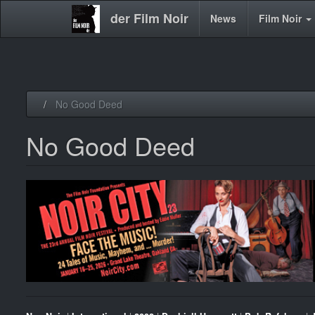
der Film Noir
Main
News
Film Noir
navigation
Direkt
No Good Deed
zum
Inhalt
No Good Deed