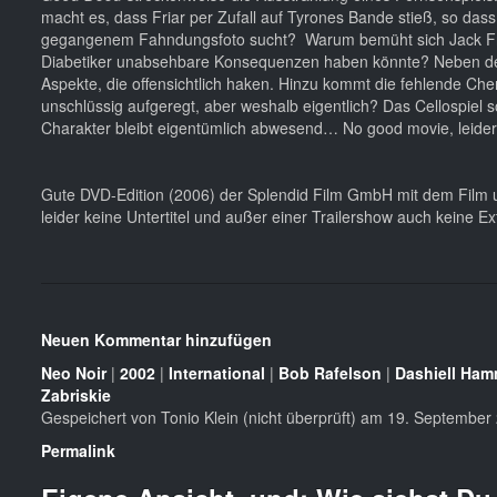
macht es, dass Friar per Zufall auf Tyrones Bande stieß, so das
gegangenem Fahndungsfoto sucht? Warum bemüht sich Jack Friar 
Diabetiker unabsehbare Konsequenzen haben könnte? Neben den
Aspekte, die offensichtlich haken. Hinzu kommt die fehlende Ch
unschlüssig aufgeregt, aber weshalb eigentlich? Das Cellospiel 
Charakter bleibt eigentümlich abwesend… No good movie, leider 
Gute DVD-Edition (2006) der Splendid Film GmbH mit dem Film u
leider keine Untertitel und außer einer Trailershow auch keine Ex
Neuen Kommentar hinzufügen
Neo Noir
|
2002
|
International
|
Bob Rafelson
|
Dashiell Ham
Zabriskie
Gespeichert von
Tonio Klein (nicht überprüft)
am 19. September 
Permalink