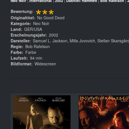
Neo Noir
|
International
|
2002
|
Dashiell Hammett
|
Bob Rafelson
|
***
Bewertung
Originaltitel
No Good Deed
Kategorie
Neo Noir
Land
GER/USA
Erscheinungsjahr
2002
Darsteller
Samuel L. Jackson, Milla Jovovich, Stellan Skarsgår
Regie
Bob Rafelson
Farbe
Farbe
Laufzeit
94 min
Bildformat
Widescreen