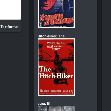
 Textformat
Hitch-Hiker, The
aura, El