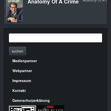
Anatomy Of A Crime
Anatomy Of A Cr
suchen
Medienpartner
Menülinks
rechte
Webpartner
Seite
Impressum
Kontakt
Datenschutzerklärung