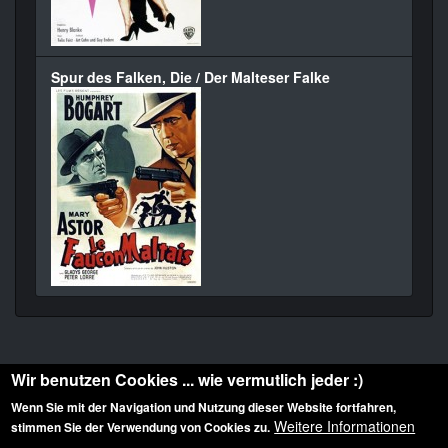
Spur des Falken, Die / Der Malteser Falke
Wir benutzen Cookies ... wie vermutlich jeder :)
Wenn Sie mit der Navigation und Nutzung dieser Website fortfahren,
Weitere Informationen
stimmen Sie der Verwendung von Cookies zu.
Diese Website ist urheberrechtlich geschützt: © 2010-2026 der Film Noir de. Alle