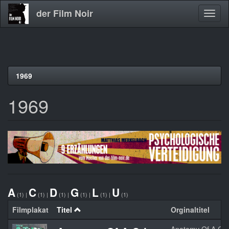
der Film Noir
Navig
aktivi
Direkt
1969
zum
Inhalt
1969
A
C
D
G
L
U
(1)
|
(1)
|
(1)
|
(1)
|
(1)
|
(1)
Filmplakat
Titel
Orginaltitel