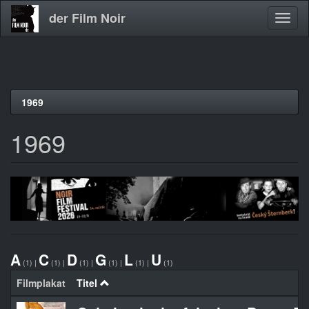
der Film Noir
Navig
aktivi
Direkt
1969
zum
Inhalt
1969
A
C
D
G
L
U
(1)
|
(1)
|
(1)
|
(1)
|
(1)
|
(1)
Filmplakat
Titel