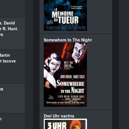
s
,
David
r R. Hunt
,
rs
Somewhere In The Night
artin
t Iscove
za
Drei Uhr nachts
n