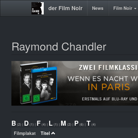
der Film Noir
Main
News
Film Noir
navigation
Raymond Chandler
Direkt
zum
Inhalt
B
D
F
L
M
P
T
(2)
|
(1)
|
(4)
|
(1)
|
(2)
|
(6)
|
(4)
Filmplakat
Titel