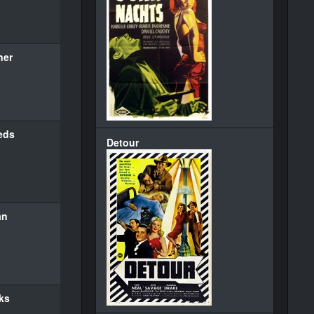
ner
eeds
Detour
an
ks