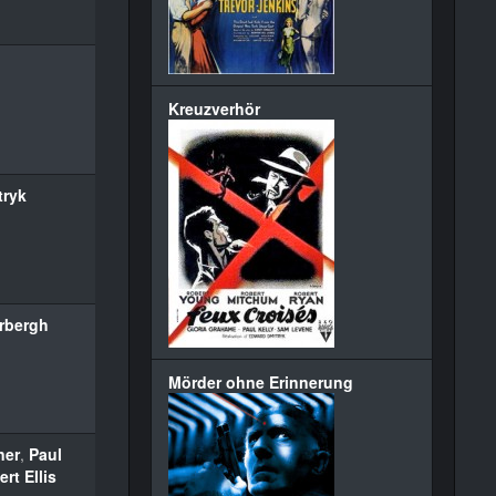
Kreuzverhör
tryk
rbergh
Mörder ohne Erinnerung
ner
,
Paul
rt Ellis