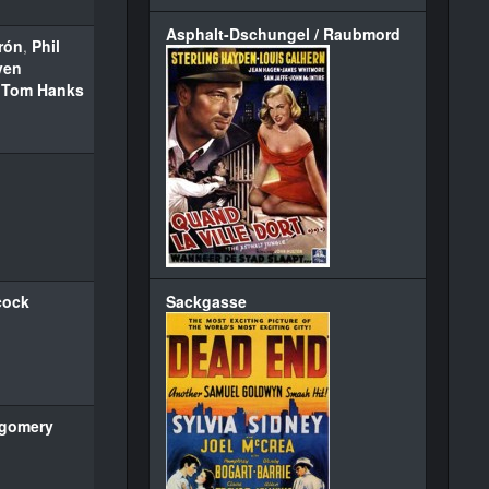
Asphalt-Dschungel / Raubmord
rón
,
Phil
ven
,
Tom Hanks
cock
Sackgasse
tgomery