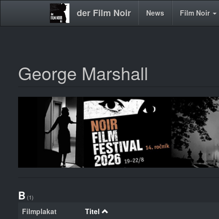
der Film Noir
Main
News
Film Noir
navigation
George Marshall
Direkt
zum
Inhalt
B
(1)
Filmplakat
Titel