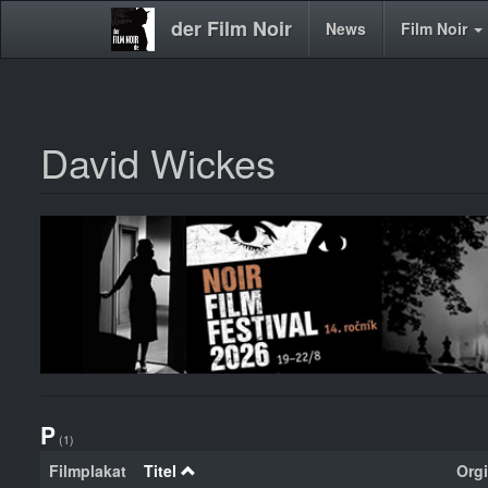
der Film Noir
Main
News
Film Noir
navigation
David Wickes
Direkt
zum
Inhalt
P
(1)
Filmplakat
Titel
Orgi