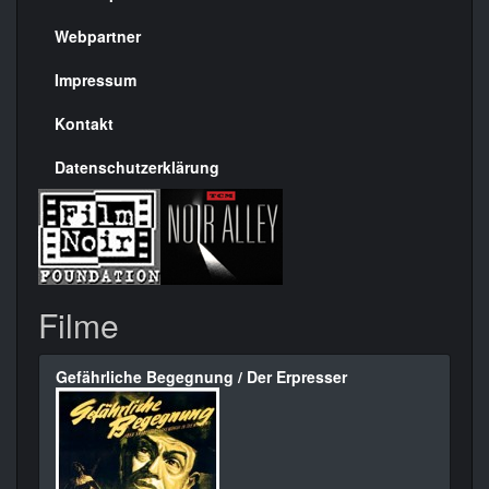
Menülinks
rechte
Webpartner
Seite
Impressum
Kontakt
Datenschutzerklärung
Filme
Gefährliche Begegnung / Der Erpresser