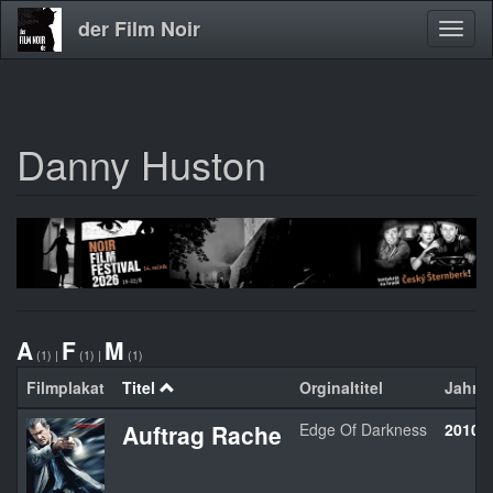
der Film Noir
Navig
aktivi
Danny Huston
Direkt
zum
Inhalt
A
F
M
(1)
|
(1)
|
(1)
Filmplakat
Titel
Orginaltitel
Jahr
Auftrag Rache
Edge Of Darkness
2010