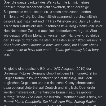
Über die ganze Laufzeit des Werks konnte ich mich eines
Kopfschüttelns wiederholt nicht erwehren, denn derartige
Stolpersteine waren schon 2010 eines ernstzunehmenden
Thrillers unwürdig. Durchschnittlich spannend, durchschnittlich
gespielt, gut inszeniert und mit Ray Winstone und Danny Huston
als besten Darstellern des Ensembles ist
Auftrag Rache
kein übler
Neo Noir seiner Zeit und auch kein bemerkenswert guter. Aber
wie gesagt, William Monahan versteht sein Handwerk. So einige
der Dialoge dürften die meisten Cineasten zu schätzen wissen:
"I
don't know what it means to have lost a child, but I know what it
means never to have had one.“ – “Yeah, got nobody left to bury
you.”
Es gibt je eine deutsche BD- und DVD-Ausgabe (2010) der
Universal Pictures Germany GmbH mit dem Film ungekürzt im
Originalformal, bild- und tontechnisch erstklassig, dazu den
englischen Originalton und die deutsche Kinosynchronisation,
dazu optional Untertitel auf Deutsch und Englisch. Obendrein
werden mehrere dokumentarische Bonus-Features geboten:
Auftrag Rache - Die Serie
, die Kurzdokumentation
Mel is back
, ein
Porträt Martin Campbells
,
Die Musik zum Film
,
Auftrag Rache -