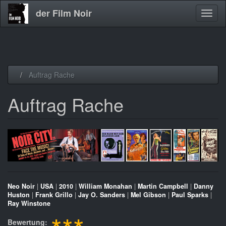
der Film Noir
Navig
aktivi
Direkt
Auftrag Rache
zum
Inhalt
Auftrag Rache
Neo Noir
|
USA
|
2010
|
William Monahan
|
Martin Campbell
|
Danny
Huston
|
Frank Grillo
|
Jay O. Sanders
|
Mel Gibson
|
Paul Sparks
|
Ray Winstone
Bewertung