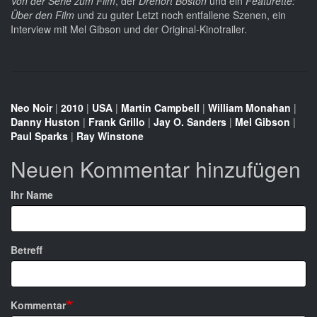
Von der Serie zum Film
, der
Drehort Boston
und ein
Featurette:
Über den Film
und zu guter Letzt noch entfallene Szenen, ein
Interview mit Mel Gibson und der Original-Kinotrailer.
Neo Noir
|
2010
|
USA
|
Martin Campbell
|
William Monahan
|
Danny Huston
|
Frank Grillo
|
Jay O. Sanders
|
Mel Gibson
|
Paul Sparks
|
Ray Winstone
Neuen Kommentar hinzufügen
Ihr Name
Betreff
Kommentar