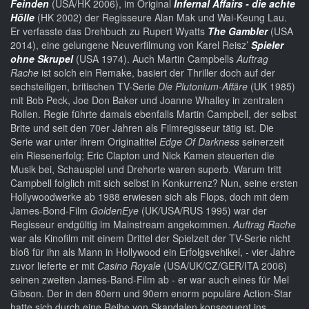
Feinden
(USA/HK 2006), im Original
Infernal Affairs - die achte
Hölle
(HK 2002) der Regisseure Alan Mak und Wai-Keung Lau.
Er verfasste das Drehbuch zu Rupert Wyatts
The Gambler
(USA
2014), eine gelungene Neuverfilmung von Karel Reisz’
Spieler
ohne Skrupel
(USA 1974). Auch Martin Campbells
Auftrag
Rache
ist solch ein Remake, basiert der Thriller doch auf der
sechsteiligen, britischen TV-Serie
Die Plutonium-Affäre
(UK 1985)
mit Bob Peck, Joe Don Baker und Joanne Whalley in zentralen
Rollen. Regie führte damals ebenfalls Martin Campbell, der selbst
Brite und seit den 70er Jahren als Filmregisseur tätig ist. Die
Serie war unter ihrem Originaltitel
Edge Of Darkness
seinerzeit
ein Riesenerfolg; Eric Clapton und Nick Kamen steuerten die
Musik bei, Schauspiel und Drehorte waren superb. Warum tritt
Campbell folglich mit sich selbst in Konkurrenz? Nun, seine ersten
Hollywoodwerke ab 1988 erwiesen sich als Flops, doch mit dem
James-Bond-Film
GoldenEye
(UK/USA/RUS 1995) war der
Regisseur endgültig im Mainstream angekommen.
Auftrag Rache
war als Kinofilm mit einem Drittel der Spielzeit der TV-Serie nicht
bloß für ihn als Mann in Hollywood ein Erfolgsvehikel, - vier Jahre
zuvor lieferte er mit
Casino Royale
(USA/UK/CZ/GER/ITA 2006)
seinen zweiten James-Band-Film ab - er war auch eines für Mel
Gibson. Der in den 80ern und 90ern enorm populäre Action-Star
hatte sich durch eine Reihe von Skandalen konsequent ins