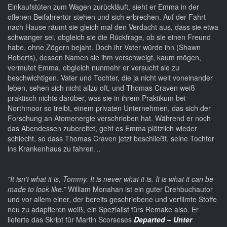
Einkaufstüten zum Wagen zurückläuft, sieht er Emma in der
offenen Beifahrertür stehen und sich erbrechen. Auf der Fahrt
nach Hause räumt sie gleich mal den Verdacht aus, dass sie etwa
schwanger sei, obgleich sie die Rückfrage, ob sie einen Freund
habe, ohne Zögern bejaht. Doch ihr Vater würde ihn (Shawn
Roberts), dessen Namen sie ihm verschweigt, kaum mögen,
vermutet Emma, obgleich nunmehr er versucht sie zu
beschwichtigen. Vater und Tochter, die ja nicht weit voneinander
leben, sehen sich nicht allzu oft, und Thomas Craven weiß
praktisch nichts darüber, was sie in ihrem Praktikum bei
Northmoor so treibt, einem privaten Unternehmen, das sich der
Forschung an Atomenergie verschrieben hat. Während er noch
das Abendessen zubereitet, geht es Emma plötzlich wieder
schlecht, so dass Thomas Craven jetzt beschließt, seine Tochter
ins Krankenhaus zu fahren…
"It isn't what it is, Tommy. It is never what it is. It is what it can be
made to look like.”
William Monahan ist ein guter Drehbuchautor
und vor allem einer, der bereits geschriebene und verfilmte Stoffe
neu zu adaptieren weiß, ein Spezialist fürs Remake also. Er
lieferte das Skript für Martin Scorseses
Departed – Unter