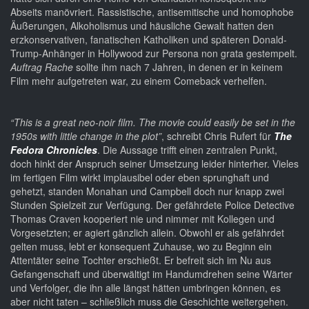
Abseits manövriert. Rassistische, antisemitische und homophobe
Äußerungen, Alkoholismus und häusliche Gewalt hatten den
erzkonservativen, fanatischen Katholiken und späteren Donald-
Trump-Anhänger in Hollywood zur Persona non grata gestempelt.
Auftrag Rache
sollte ihm nach 7 Jahren, in denen er in keinem
Film mehr aufgetreten war, zu einem Comeback verhelfen.
“This is a great neo-noir film. The movie could easily be set in the
1950s with little change in the plot”
, schreibt Chris Rufert für
The
Fedora Chronicles
. Die Aussage trifft einen zentralen Punkt,
doch hinkt der Anspruch seiner Umsetzung leider hinterher. Vieles
im fertigen Film wirkt implausibel oder eben sprunghaft und
gehetzt, standen Monahan und Campbell doch nur knapp zwei
Stunden Spielzeit zur Verfügung. Der gefährdete Police Detective
Thomas Craven kooperiert nie und nimmer mit Kollegen und
Vorgesetzten; er agiert gänzlich allein. Obwohl er als gefährdet
gelten muss, lebt er konsequent Zuhause, wo zu Beginn ein
Attentäter seine Tochter erschießt. Er befreit sich im Nu aus
Gefangenschaft und überwältigt im Handumdrehen seine Wärter
und Verfolger, die ihn alle längst hätten umbringen können, es
aber nicht taten – schließlich muss die Geschichte weitergehen.