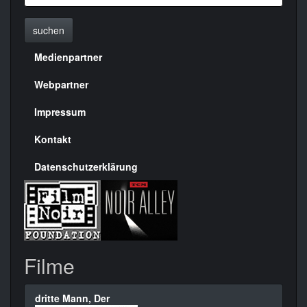
suchen
Medienpartner
Menülinks
rechte
Webpartner
Seite
Impressum
Kontakt
Datenschutzerklärung
Filme
dritte Mann, Der