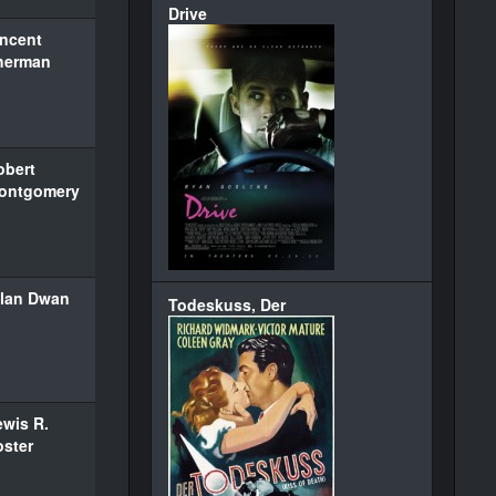
Drive
incent
herman
obert
ontgomery
llan Dwan
Todeskuss, Der
ewis R.
oster