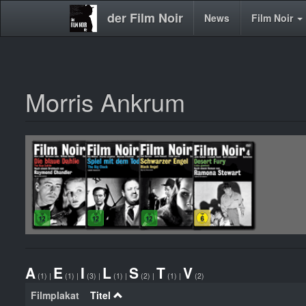
der Film Noir
Main
News
Film Noir
navigation
Morris Ankrum
Direkt
zum
Inhalt
A
E
I
L
S
T
V
(1)
|
(1)
|
(3)
|
(1)
|
(2)
|
(1)
|
(2)
Filmplakat
Titel