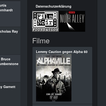
rtis
Datenschutzerklärung
ernhardt
icholas Ray
Filme
Lemmy Caution gegen Alpha 60
. Bruce
umberstone
ay Garnett