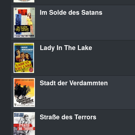
Im Solde des Satans
Lady In The Lake
Stadt der Verdammten
Straße des Terrors