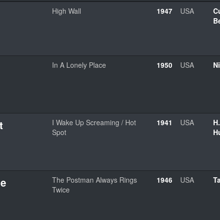
High Wall
1947
USA
Cu
B
In A Lonely Place
1950
USA
N
t
I Wake Up Screaming / Hot
1941
USA
H
Spot
H
ie
The Postman Always Rings
1946
USA
T
Twice