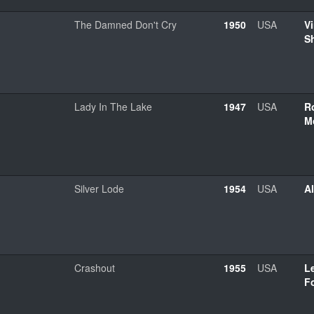
The Damned Don't Cry
1950
USA
V
S
Lady In The Lake
1947
USA
R
M
Silver Lode
1954
USA
A
Crashout
1955
USA
L
F