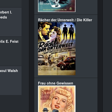
rbert I.
eeds
Rächer der Unterwelt / Die Killer
lix E. Feist
aoul Walsh
Frau ohne Gewissen