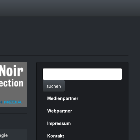
suchen
Medienpartner
Menülinks
rechte
Webpartner
Seite
Impressum
egie
Kontakt