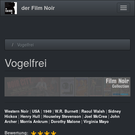
der Film Noir
Navig
aktivi
Direkt
Vogelfrei
zum
Inhalt
Vogelfrei
Western Noir
|
USA
|
1949
|
W.R. Burnett
|
Raoul Walsh
|
Sidney
Hickox
|
Henry Hull
|
Houseley Stevenson
|
Joel McCrea
|
John
Archer
|
Morris Ankrum
|
Dorothy Malone
|
Virginia Mayo
Bewertung