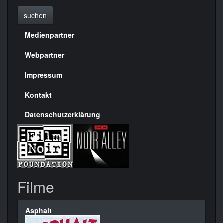
suchen
Medienpartner
Menülinks
rechte
Webpartner
Seite
Impressum
Kontakt
Datenschutzerklärung
Filme
Asphalt