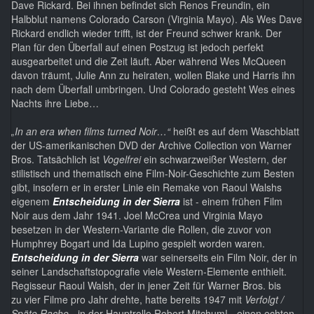
Dave Rickard. Bei ihnen befindet sich Renos Freundin, ein
Halbblut namens Colorado Carson (Virginia Mayo). Als Wes Dave
Rickard endlich wieder trifft, ist der Freund schwer krank. Der
Plan für den Überfall auf einen Postzug ist jedoch perfekt
ausgearbeitet und die Zeit läuft. Aber während Wes McQueen
davon träumt, Julie Ann zu heiraten, wollen Blake und Harris ihn
nach dem Überfall umbringen. Und Colorado gesteht Wes eines
Nachts ihre Liebe…
„In an era when films turned Noir…“
heißt es auf dem Waschblatt
der US-amerikanischen DVD der Archive Collection von Warner
Bros. Tatsächlich ist
Vogelfrei
ein schwarzweißer Western, der
stilistisch und thematisch eine Film-Noir-Geschichte zum Besten
gibt, insofern er in erster Linie ein Remake von Raoul Walshs
eigenem
Entscheidung in der Sierra
ist - einem frühen Film
Noir aus dem Jahr 1941. Joel McCrea und Virginia Mayo
besetzen in der Western-Variante die Rollen, die zuvor von
Humphrey Bogart und Ida Lupino gespielt worden waren.
Entscheidung in der Sierra
war seinerseits ein Film Noir, der in
seiner Landschaftstopografie viele Western-Elemente enthielt.
Regisseur Raoul Walsh, der in jener Zeit für Warner Bros. bis
zu vier Filme pro Jahr drehte, hatte bereits 1947 mit
Verfolgt /
Späte Rache
- in der Hauptrolle Robert Mitchum! - einen echten