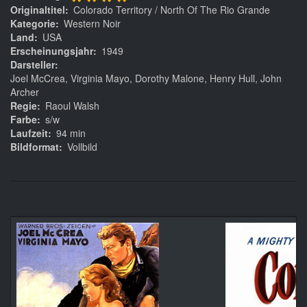
****
Originaltitel
Colorado Territory / North Of The Rio Grande
Kategorie
Western Noir
Land
USA
Erscheinungsjahr
1949
Darsteller
Joel McCrea, Virginia Mayo, Dorothy Malone, Henry Hull, John
Archer
Regie
Raoul Walsh
Farbe
s/w
Laufzeit
94 min
Bildformat
Vollbild