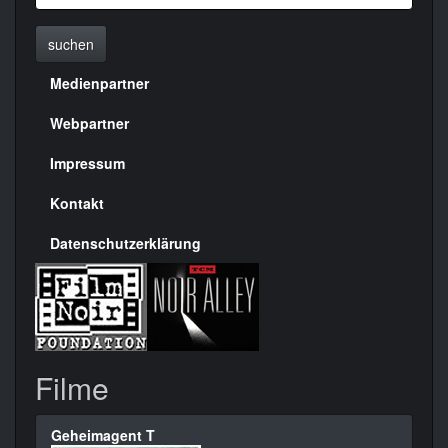
suchen
Medienpartner
Menülinks
rechte
Webpartner
Seite
Impressum
Kontakt
Datenschutzerklärung
Filme
Geheimagent T