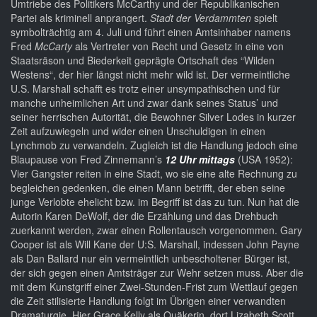
Umtriebe des Politikers McCarthy und der Republikanischen
Partei als kriminell anprangert.
Stadt der Verdammten
spielt
symbolträchtig am 4. Juli und führt einen Amtsinhaber namens
Fred
McCarty
als Vertreter von Recht und Gesetz in eine von
Staatsräson und Biederkeit geprägte Ortschaft des “Wilden
Westens“, der hier längst nicht mehr wild ist. Der vermeintliche
U.S. Marshall schafft es trotz einer unsympathischen und für
manche unheimlichen Art und zwar dank seines Status’ und
seiner herrischen Autorität, die Bewohner Silver Lodes in kurzer
Zeit aufzuwiegeln und wider einen Unschuldigen in einen
Lynchmob zu verwandeln. Zugleich ist die Handlung jedoch eine
Blaupause von Fred Zinnemann’s
12 Uhr mittags
(USA 1952):
Vier Gangster reiten in eine Stadt, wo sie eine alte Rechnung zu
begleichen gedenken, die einen Mann betrifft, der eben seine
junge Verlobte ehelicht bzw. im Begriff ist das zu tun. Nun hat die
Autorin Karen DeWolf, der die Erzählung und das Drehbuch
zuerkannt werden, zwar einen Rollentausch vorgenommen. Gary
Cooper ist als Will Kane der U:S. Marshall, indessen John Payne
als Dan Ballard nur ein vermeintlich unbescholtener Bürger ist,
der sich gegen einen Amtsträger zur Wehr setzen muss. Aber die
mit dem Kunstgriff einer Zwei-Stunden-Frist zum Wettlauf gegen
die Zeit stilisierte Handlung folgt im Übrigen einer verwandten
Dramaturgie. Hier Grace Kelly als Quäkerin, dort Lizabeth Scott