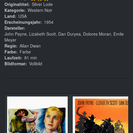
***
Originaltitel
Silver Lode
Kategorie
Western Noir
Land
USA
Erscheinungsjahr
1954
Darsteller
John Payne, Lizabeth Scott, Dan Duryea, Dolores Moran, Emile
Meyer
Regie
Allan Dwan
Farbe
Farbe
Laufzeit
81 min
Bildformat
Vollbild