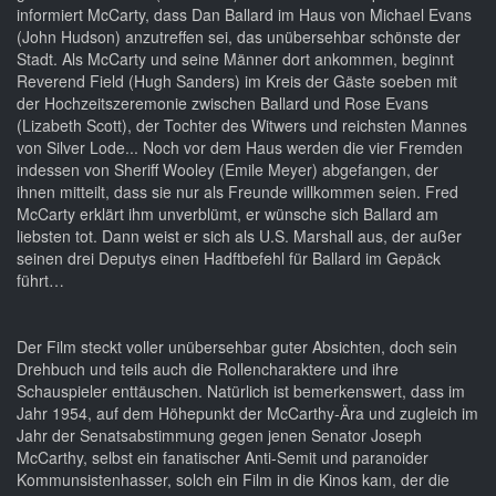
informiert McCarty, dass Dan Ballard im Haus von Michael Evans
(John Hudson) anzutreffen sei, das unübersehbar schönste der
Stadt. Als McCarty und seine Männer dort ankommen, beginnt
Reverend Field (Hugh Sanders) im Kreis der Gäste soeben mit
der Hochzeitszeremonie zwischen Ballard und Rose Evans
(Lizabeth Scott), der Tochter des Witwers und reichsten Mannes
von Silver Lode... Noch vor dem Haus werden die vier Fremden
indessen von Sheriff Wooley (Emile Meyer) abgefangen, der
ihnen mitteilt, dass sie nur als Freunde willkommen seien. Fred
McCarty erklärt ihm unverblümt, er wünsche sich Ballard am
liebsten tot. Dann weist er sich als U.S. Marshall aus, der außer
seinen drei Deputys einen Hadftbefehl für Ballard im Gepäck
führt…
Der Film steckt voller unübersehbar guter Absichten, doch sein
Drehbuch und teils auch die Rollencharaktere und ihre
Schauspieler enttäuschen. Natürlich ist bemerkenswert, dass im
Jahr 1954, auf dem Höhepunkt der McCarthy-Ära und zugleich im
Jahr der Senatsabstimmung gegen jenen Senator Joseph
McCarthy, selbst ein fanatischer Anti-Semit und paranoider
Kommunsistenhasser, solch ein Film in die Kinos kam, der die