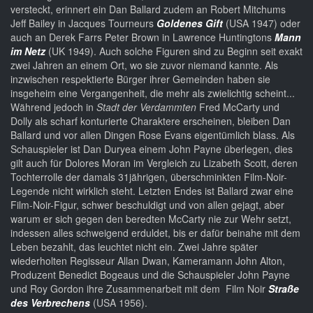
versteckt, erinnert ein Dan Ballard zudem an Robert Mitchums
Jeff Bailey in Jacques Tourneurs
Goldenes Gift
(USA 1947) oder
auch an Derek Farrs Peter Brown in Lawrence Huntingtons
Mann
im Netz
(UK 1949). Auch solche Figuren sind zu Beginn seit exakt
zwei Jahren an einem Ort, wo sie zuvor niemand kannte. Als
inzwischen respektierte Bürger ihrer Gemeinden haben sie
insgeheim eine Vergangenheit, die mehr als zwielichtig scheint...
Während jedoch in
Stadt der Verdammten
Fred McCarty und
Dolly als scharf konturierte Charaktere erscheinen, bleiben Dan
Ballard und vor allen Dingen Rose Evans eigentümlich blass. Als
Schauspieler ist Dan Duryea einem John Payne überlegen, dies
gilt auch für Dolores Moran im Vergleich zu Lizabeth Scott, deren
Tochterrolle der damals 31jährigen, überschminkten Film-Noir-
Legende nicht wirklich steht. Letzten Endes ist Ballard zwar eine
Film-Noir-Figur, schwer beschuldigt und von allen gejagt, aber
warum er sich gegen den beredten McCarty nie zur Wehr setzt,
indessen alles schweigend erduldet, bis er dafür beinahe mit dem
Leben bezahlt, das leuchtet nicht ein. Zwei Jahre später
wiederholten Regisseur Allan Dwan, Kameramann John Alton,
Produzent Benedict Bogeaus und die Schauspieler John Payne
und Roy Gordon ihre Zusammenarbeit mit dem Film Noir
Straße
des Verbrechens
(USA 1956).