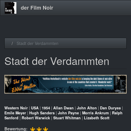
der Film Noir
Direkt
Stadt der Verdammten
zum
Inhalt
Stadt der Verdammten
Western Noir
|
USA
|
1954
|
Allan Dwan
|
John Alton
|
Dan Duryea
|
Emile Meyer
|
Hugh Sanders
|
John Payne
|
Morris Ankrum
|
Ralph
Sanford
|
Robert Warwick
|
Stuart Whitman
|
Lizabeth Scott
Bewertung