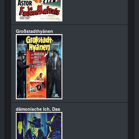
Großstadthyänen
dämonische Ich, Das