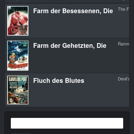
Farm der Besessenen, Die
The Fur
Farm der Gehetzten, Die
Ramrod
Fluch des Blutes
Devil’s 