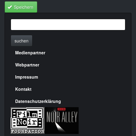
Speichern
suchen
Medienpartner
Menülinks
rechte
Webpartner
Seite
Impressum
Kontakt
Datenschutzerklärung