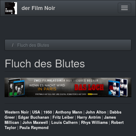
der Film Noir
Navig
aktivi
Direkt
Fluch des Blutes
zum
Inhalt
Fluch des Blutes
Western Noir
|
USA
|
1950
|
Anthony Mann
|
John Alton
|
Dabbs
Greer
|
Edgar Buchanan
|
Fritz Leiber
|
Harry Antrim
|
James
Millican
|
John Maxwell
|
Louis Calhern
|
Rhys Williams
|
Robert
Taylor
|
Paula Raymond