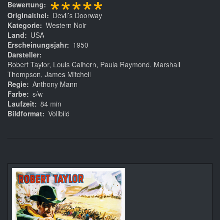
*****
Bewertung
Originaltitel
Devil’s Doorway
Kategorie
Western Noir
Land
USA
Erscheinungsjahr
1950
Darsteller
Robert Taylor, Louis Calhern, Paula Raymond, Marshall
Thompson, James Mitchell
Regie
Anthony Mann
Farbe
s/w
Laufzeit
84 min
Bildformat
Vollbild