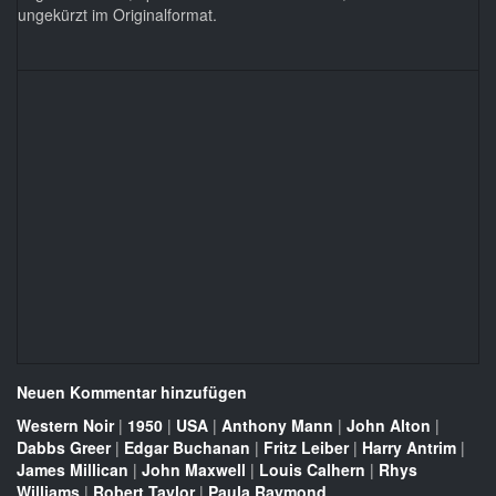
ungekürzt im Originalformat.
Neuen Kommentar hinzufügen
Western Noir
|
1950
|
USA
|
Anthony Mann
|
John Alton
|
Dabbs Greer
|
Edgar Buchanan
|
Fritz Leiber
|
Harry Antrim
|
James Millican
|
John Maxwell
|
Louis Calhern
|
Rhys
Williams
|
Robert Taylor
|
Paula Raymond