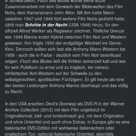
in Schwarzweiß;
Fluch des Blutes
wurde seine letzte
Zusammenarbeit mit dem Derwisch der Bilderwelten des Film
Noirs, dem Kameramann John Alton. Mit ihm hatte Mann
zwischen 1947 und 1949 fünf weitere Film Noirs gedreht hatte,
zählt man
Schritte in der Nacht
(USA 1949) hinzu, für den
offiziell Alfred Werker als Regisseur zeichnet.
Tödliche Grenze
war 1949 Manns erster Hybrid zwischen Film Noir und Western
gewesen, ihm folgte 1950 der endgültige Wechsel ins Genre-
Kino. Dennoch sollten sich fast alle Anthony-Mann-Western bis
1958 - auch die in Farbe - deutlich vom Film Noir beeinflusst
zeigen.
Fluch des Blutes
ließ die Kritiker seinerzeit kalt und war
für sein Publikum zu ernst und zu tragisch, ein nahezu
nihilistischer Anti-Western auf der Schwelle zu den
selbstgerechten, apolitischen Fünfzigern. Er gilt heute als eine
der besten Leistungen Anthony Manns überhaupt und das völlig
zu Recht.
In den USA erschien
Devil’s Doorway
als DVD-R in der Warner
Archive Collection (2012) mit dem Film ungekürzt im
Originalformat, bild- und tontechnisch gut, mit dem Originalton
und ohne Untertitel und auch ohne Extras. In Europa gibt es eine
italienische DVD-Edition mit wahlweise italienischem oder
englischem Ton, optional italienische Untertitel, ebenfalls