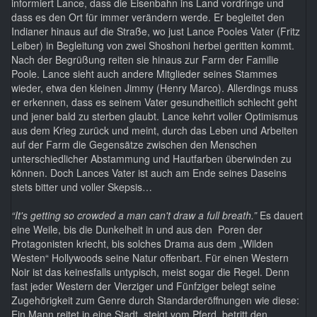
informiert Lance, dass die Eisenbahn ins Land vordringe und
dass es den Ort für immer verändern werde. Er begleitet den
Indianer hinaus auf die Straße, wo just Lance Pooles Vater (Fritz
Leiber) in Begleitung von zwei Shoshoni herbei geritten kommt.
Nach der Begrüßung reiten sie hinaus zur Farm der Familie
Poole. Lance sieht auch andere Mitglieder seines Stammes
wieder, etwa den kleinen Jimmy (Henry Marco). Allerdings muss
er erkennen, dass es seinem Vater gesundheitlich schlecht geht
und jener bald zu sterben glaubt. Lance kehrt voller Optimismus
aus dem Krieg zurück und meint, durch das Leben und Arbeiten
auf der Farm die Gegensätze zwischen den Menschen
unterschiedlicher Abstammung und Hautfarben überwinden zu
können. Doch Lances Vater ist auch am Ende seines Daseins
stets bitter und voller Skepsis…
“It's getting so crowded a man can't draw a full breath.”
Es dauert
eine Weile, bis die Dunkelheit in und aus den Poren der
Protagonisten kriecht, bis solches Drama aus dem „Wilden
Westen“ Hollywoods seine Natur offenbart. Für einen Western
Noir ist das keinesfalls untypisch, meist sogar die Regel. Denn
fast jeder Western der Vierziger und Fünfziger belegt seine
Zugehörigkeit zum Genre durch Standarderöffnungen wie diese:
Ein Mann reitet in eine Stadt, steigt vom Pferd, betritt den