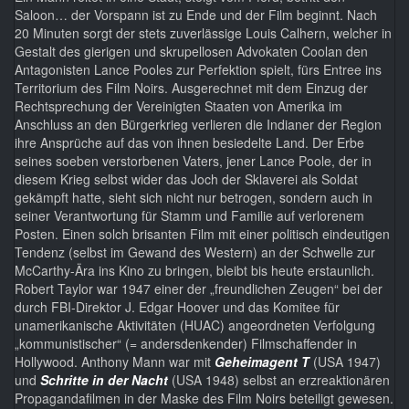
Saloon… der Vorspann ist zu Ende und der Film beginnt. Nach
20 Minuten sorgt der stets zuverlässige Louis Calhern, welcher in
Gestalt des gierigen und skrupellosen Advokaten Coolan den
Antagonisten Lance Pooles zur Perfektion spielt, fürs Entree ins
Territorium des Film Noirs. Ausgerechnet mit dem Einzug der
Rechtsprechung der Vereinigten Staaten von Amerika im
Anschluss an den Bürgerkrieg verlieren die Indianer der Region
ihre Ansprüche auf das von ihnen besiedelte Land. Der Erbe
seines soeben verstorbenen Vaters, jener Lance Poole, der in
diesem Krieg selbst wider das Joch der Sklaverei als Soldat
gekämpft hatte, sieht sich nicht nur betrogen, sondern auch in
seiner Verantwortung für Stamm und Familie auf verlorenem
Posten. Einen solch brisanten Film mit einer politisch eindeutigen
Tendenz (selbst im Gewand des Western) an der Schwelle zur
McCarthy-Ära ins Kino zu bringen, bleibt bis heute erstaunlich.
Robert Taylor war 1947 einer der „freundlichen Zeugen“ bei der
durch FBI-Direktor J. Edgar Hoover und das Komitee für
unamerikanische Aktivitäten (HUAC) angeordneten Verfolgung
„kommunistischer“ (= andersdenkender) Filmschaffender in
Hollywood. Anthony Mann war mit
Geheimagent T
(USA 1947)
und
Schritte in der Nacht
(USA 1948) selbst an erzreaktionären
Propagandafilmen in der Maske des Film Noirs beteiligt gewesen.