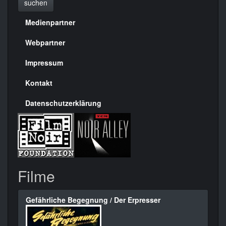
suchen
Medienpartner
Menülinks
rechte
Webpartner
Seite
Impressum
Kontakt
Datenschutzerklärung
Filme
Gefährliche Begegnung / Der Erpresser