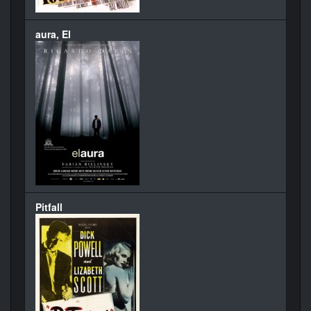
aura, El
Pitfall