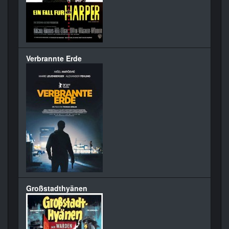
Verbrannte Erde
Großstadthyänen