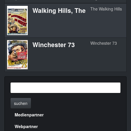
Walking Hills, The
The Walking Hills
1
Winchester 73
Winchester 73
1
suchen
Medienpartner
Menülinks
rechte
Webpartner