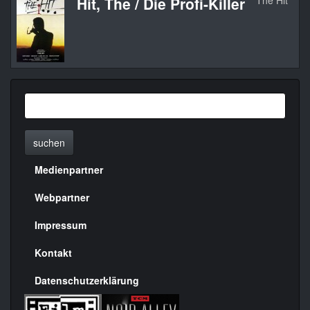
Hit, The / Die Profi-Killer
The Hit
suchen
Medienpartner
Menülinks
rechte
Webpartner
Seite
Impressum
Kontakt
Datenschutzerklärung