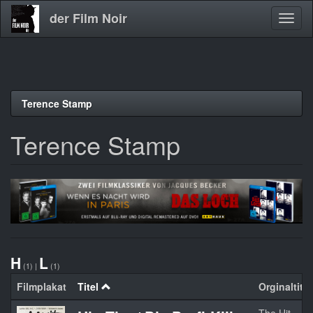
der Film Noir
Navig
aktivi
Direkt
Terence Stamp
zum
Inhalt
Terence Stamp
H
L
(1)
|
(1)
Filmplakat
Titel
Orginaltitel