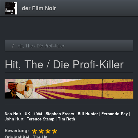
der Film Noir
Direkt
Hit, The / Die Profi-Killer
zum
Inhalt
Hit, The / Die Profi-Killer
Neo Noir
|
UK
|
1984
|
Stephen Frears
|
Bill Hunter
|
Fernando Rey
|
John Hurt
|
Terence Stamp
|
Tim Roth
****
Bewertung
Originaltitel
The Hit