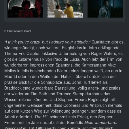
© Studiocanal GmbH
“I think you’re crazy, but I admire your attitude.“
Qualitäten gibt es,
wie angekündigt, noch weitere. Es gibt das im Intro erklingende
Thema Eric Clapton inklusive Untermalung von Roger Waters; es
gibt die Gitarrenmusik von Paco de Lucia. Auch lebt der Film von
wunderbaren Impressionen Spaniens, die Kameramann Mike
Molloy in teils bestechenden Bildern einzufangen weiß, ob nun in
Madrid oder in den Weiten der Natur – überall drückt sich der
präzise Blick für die Schaupläze aus. John Hurt liefert als
Braddock eine wunderbare Darstellung, völlig alters- und zeitlos,
der wiederum Tim Roth und Terence Stamp durchaus das
Wasser reichen können. Und Stephen Frears Regie zeigt mit
ungemeiner Gelassenheit, dass Coolness und Anspruch niemals
auf dem kurzen Weg zur Vollendung gelangen, sondern dass es
Arbeit erfordert.
The Hit
, seinerzeit kein Erfolg, den Stephen
Frears erst im Jahr darauf mit der Komödie
Mein wunderbarer
Waschsalon
(UK 1985) verbuchen konnte, schlittert für mich