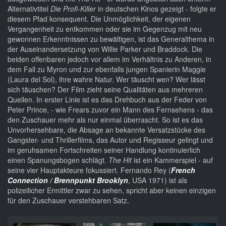
Alternativtitel
Die Profi-Killer
in deutschen Kinos gezeigt - folgte er
diesem Pfad konsequent. Die Unmöglichkeit, der eigenen
Vergangenheit zu entkommen oder sie im Gegenzug mit neu
gewonnen Erkenntnissen zu bewältigen, ist das Generalthema in
der Auseinandersetzung von Willie Parker und Braddock. Die
beiden offenbaren jedoch vor allem im Verhältnis zu Anderen, in
dem Fall zu Myron und zur ebenfalls jungen Spanierin Maggie
(Laura del Sol), ihre wahre Natur. Wer täuscht wen? Wer lässt
sich täuschen? Der Film zieht seine Qualitäten aus mehreren
Quellen. In erster Linie ist es das Drehbuch aus der Feder von
Peter Prince, - wie Frears zuvor ein Mann des Fernsehens - das
den Zuschauer mehr als nur einmal überrascht. So ist es das
Unvorhersehbare, die Absage an bekannte Versatzstücke des
Gangster- und Thrillerfilms, das Autor und Regisseur gelingt und
im geruhsamen Fortschreiten seiner Handlung kontinuierlich
einen Spanungsbogen schlägt.
The Hit
ist ein Kammerspiel - auf
seine vier Hauptakteure fokussiert. Fernando Rey (
French
Connection / Brennpunkt Brooklyn
, USA 1971) ist als
polizeilicher Ermittler zwar zu sehen, spricht aber keinen einzigen
für den Zuschauer verstehbaren Satz.