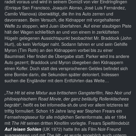
radelt voraus und wird in seinem Domizil von vier Eindringlingen
(Enrique San Francisco, Joaquín Alonso, José Luis Fernández,
Camilo Vilanova) überwältigt, die ihn ins Auto zerren und
davonrasen. Beim Versuch, die Kidnapper mit vorgehaltener
Waffe zu stoppen, wird Juan überfahren. Auf einer staubigen Piste
hält der Wagen schließlich an und von einem in zerklüfteten
Hügeln gelegenen Aussichtspunkt beobachtet Mr. Braddock (John
Hurt), ob kein Verfolger naht. Sodann fahren er und sein Gehilfe
Myron (Tim Roth) an den Kidnappern vorbei bis zu einer
Bauminsel. Hier findet die Übergabe statt. Parker wird ins andere
Auto gezerrt; Braddock und Myron übegeben den Kidnappern
einen Koffer. Doch statt des versprochenen Geldes befindet sich
eine Bombe darin, die Sekunden später detoniert. Indessen
suchen die Engländer mit dem Entführten das Weite…
„The Hit
ist eine Mixtur aus britischem Gangsterfilm, Neo-Noir und
philosophischem Road Movie, der ganz beiläufig Rollenklischees
begräbt“
, heißt es bei infomedia-sh.de und vor allem letzteres ist
triftig formuliert. Schon 15 Jahre lang war Stephen Frears ein
Fernsehregisseur für alle möglichen Serienformate, als er 1984
mit
The Hit
seinen dritten Kinofilm vorlegte. Frears Spielfilmdebüt
Auf leisen Sohlen
(UK 1972) hatte ihn als Film-Noir-Freund
ausgewiesen und mit
The Hit
- er wurde angeblich auch unterm