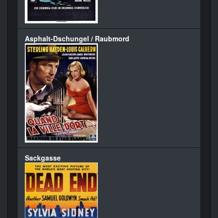
Asphalt-Dschungel / Raubmord
Sackgasse