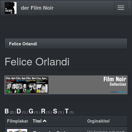
der Film Noir
Navig
aktivi
Direkt
Felice Orlandi
zum
Inhalt
Felice Orlandi
B
D
G
R
S
T
(2)
|
(1)
|
(1)
|
(1)
|
(1)
|
(1)
Filmplakat
Titel
Orginaltitel
J