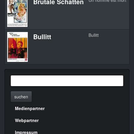
Brutale Schatten
Un homme est mort
1
Bullitt
Bullitt
1
suchen
Medienpartner
Menülinks
rechte
Webpartner
Seite
Impressum