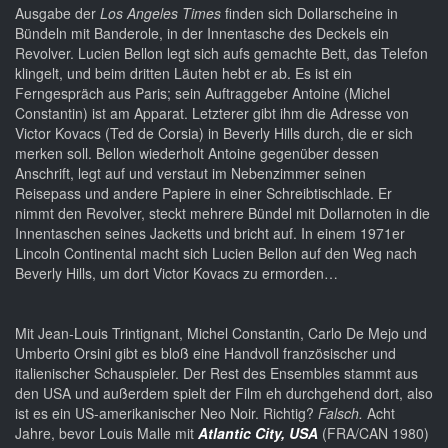
Ausgabe der
Los Angeles Times
finden sich Dollarscheine in
Bündeln mit Banderole, in der Innentasche des Deckels ein
Revolver. Lucien Bellon legt sich aufs gemachte Bett, das Telefon
klingelt, und beim dritten Läuten hebt er ab. Es ist ein
Ferngespräch aus Paris; sein Auftraggeber Antoine (Michel
Constantin) ist am Apparat. Letzterer gibt ihm die Adresse von
Victor Kovacs (Ted de Corsia) in Beverly Hills durch, die er sich
merken soll. Bellon wiederholt Antoine gegenüber dessen
Anschrift, legt auf und verstaut im Nebenzimmer seinen
Reisepass und andere Papiere in einer Schreibtischlade. Er
nimmt den Revolver, steckt mehrere Bündel mit Dollarnoten in die
Innentaschen seines Jacketts und bricht auf. In einem 1971er
Lincoln Continental macht sich Lucien Bellon auf den Weg nach
Beverly Hills, um dort Victor Kovacs zu ermorden…
Mit Jean-Louis Trintignant, Michel Constantin, Carlo De Mejo und
Umberto Orsini gibt es bloß eine Handvoll französischer und
italienischer Schauspieler. Der Rest des Ensembles stammt aus
den USA und außerdem spielt der Film eh durchgehend dort, also
ist es ein US-amerikanischer Neo Noir. Richtig?
Falsch.
Acht
Jahre, bevor Louis Malle mit
Atlantic City, USA
(FRA/CAN 1980)