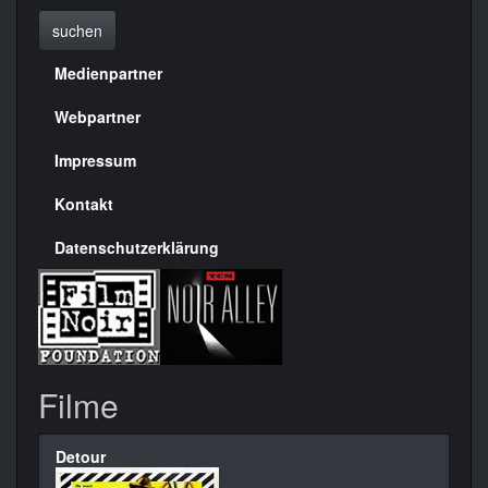
suchen
Medienpartner
Menülinks
rechte
Webpartner
Seite
Impressum
Kontakt
Datenschutzerklärung
Filme
Detour