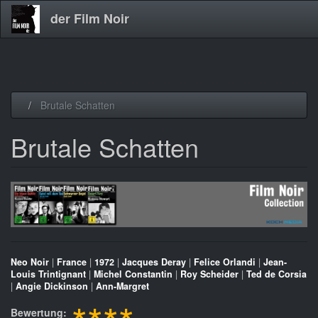
der Film Noir
Direkt
Brutale Schatten
zum
Inhalt
Brutale Schatten
Neo Noir
|
France
|
1972
|
Jacques Deray
|
Felice Orlandi
|
Jean-
Louis Trintignant
|
Michel Constantin
|
Roy Scheider
|
Ted de Corsia
|
Angie Dickinson
|
Ann-Margret
Bewertung