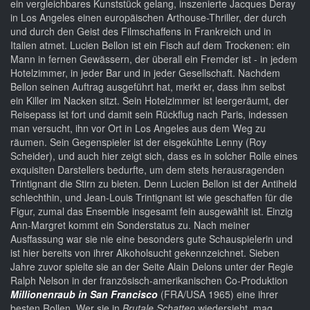
ein vergleichbares Kunststück gelang, inszenierte Jacques Deray
in Los Angeles einen europäischen Arthouse-Thriller, der durch
und durch den Geist des Filmschaffens in Frankreich und in
Italien atmet. Lucien Bellon ist ein Fisch auf dem Trockenen: ein
Mann in fernen Gewässern, der überall ein Fremder ist - in jedem
Hotelzimmer, in jeder Bar und in jeder Gesellschaft. Nachdem
Bellon seinen Auftrag ausgeführt hat, merkt er, dass ihm selbst
ein Killer im Nacken sitzt. Sein Hotelzimmer ist leergeräumt, der
Reisepass ist fort und damit sein Rückflug nach Paris, indessen
man versucht, ihn vor Ort in Los Angeles aus dem Weg zu
räumen. Sein Gegenspieler ist der eisgekühlte Lenny (Roy
Scheider), und auch hier zeigt sich, dass es in solcher Rolle eines
exquisiten Darstellers bedurfte, um dem stets herausragenden
Trintignant die Stirn zu bieten. Denn Lucien Bellon ist der Antiheld
schlechthin, und Jean-Louis Trintignant ist wie geschaffen für die
Figur, zumal das Ensemble insgesamt fein ausgewählt ist. Einzig
Ann-Margret kommt ein Sonderstatus zu. Nach meiner
Ausffassung war sie nie eine besonders gute Schauspielerin und
ist hier bereits von ihrer Alkoholsucht gekennzeichnet. Sieben
Jahre zuvor spielte sie an der Seite Alain Delons unter der Regie
Ralph Nelson in der französisch-amerikanischen Co-Produktion
Millionenraub in San Francisco
(FRA/USA 1965) eine ihrer
besten Rollen. Wer sie in
Brutale Schatten
wiedersieht, mag