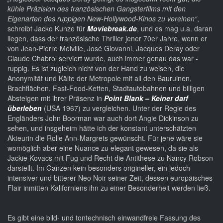
kühle Präzision des französischen Gangsterfilms mit den
Eigenarten des ruppigen New-Hollywood-Kinos zu vereinen“
,
schreibt Jacko Kunze für
Moviebreak.de
, und es mag u.a. daran
liegen, dass der französische Thriller jener 70er Jahre, wenn er
von Jean-Pierre Melville, José Giovanni, Jacques Deray oder
Claude Chabrol serviert wurde, auch immer genau das war -
ruppig. Es ist zugleich nicht von der Hand zu weisen, die
Anonymität und Kälte der Metropole mit all den Bauruinen,
Brachflächen, Fast-Food-Ketten, Stadtautobahnen und billigen
Absteigen mit ihrer Präsenz in
Point Blank – Keiner darf
überleben
(USA 1967) zu vergleichen. Unter der Regie des
Engländers John Boorman war auch dort Angie Dickinson zu
sehen, und insgeheim hätte ich der konstant unterschätzten
Akteurin die Rolle Ann-Margrets gewünscht. Für jene wäre sie
womöglich aber eine Nuance zu elegant gewesen, da sie als
Jackie Kovacs mit Fug und Recht die Antithese zu Nancy Robson
darstellt. Im Ganzen kein besonders origineller, ein jedoch
intensiver und bitterer Neo Noir seiner Zeit, dessen europäisches
Flair inmitten Kaliforniens ihn zu einer Besonderheit werden ließ.
Es gibt eine bild- und tontechnisch einwandfreie Fassung des