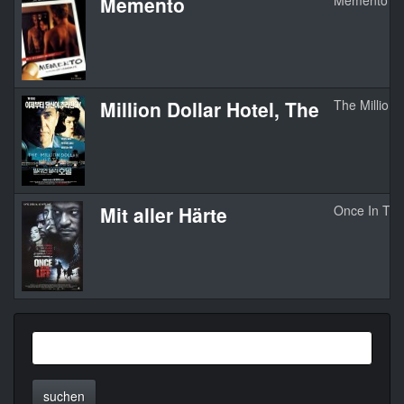
Memento
Memento
Million Dollar Hotel, The
The Million 
Mit aller Härte
Once In The
suchen