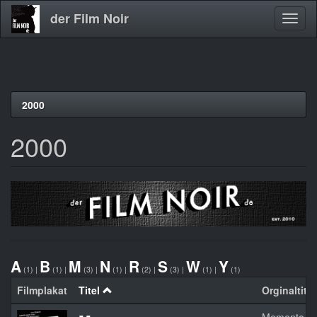
der Film Noir
Navig
aktivi
Direkt
2000
zum
Inhalt
2000
A
B
M
N
R
S
W
Y
(1)
|
(1)
|
(3)
|
(1)
|
(2)
|
(3)
|
(1)
|
(1)
Filmplakat
Titel
Orginaltitel