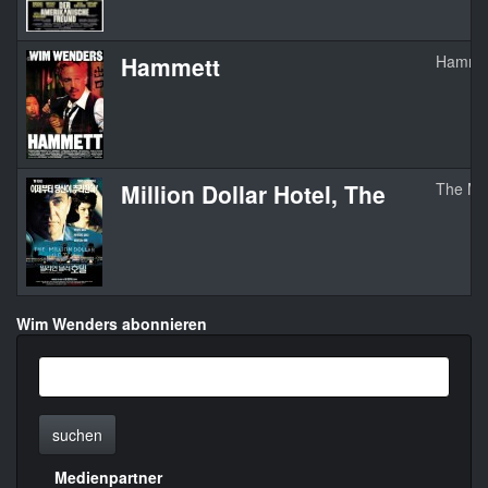
Hammett
Hamme
Million Dollar Hotel, The
The Mil
Wim Wenders abonnieren
suchen
Medienpartner