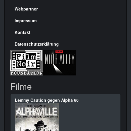
Menülinks
rechte
Webpartner
Seite
Impressum
Kontakt
Datenschutzerklärung
Filme
Lemmy Caution gegen Alpha 60