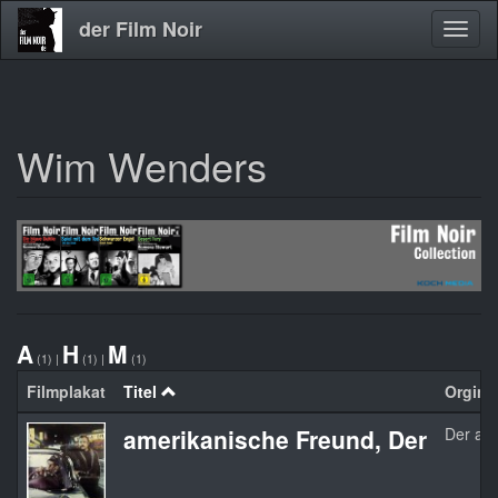
der Film Noir
Navig
aktivi
Wim Wenders
Direkt
zum
Inhalt
A
H
M
(1)
|
(1)
|
(1)
Filmplakat
Titel
Orginal
amerikanische Freund, Der
Der am