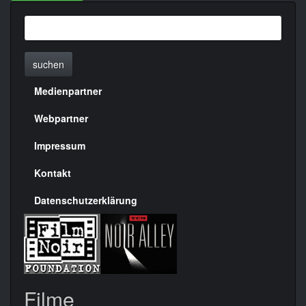
suchen
Medienpartner
Menülinks
rechte
Webpartner
Seite
Impressum
Kontakt
Datenschutzerklärung
Filme