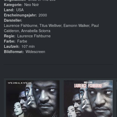
Kategorie
Neo Noir
Land
USA
Erscheinungsjahr
2000
Darsteller
Laurence Fishburne, Titus Welliver, Eamonn Walker, Paul
Calderon, Annabella Sciorra
Regie
Laurence Fishburne
Farbe
Farbe
Laufzeit
107 min
Bildformat
Widescreen