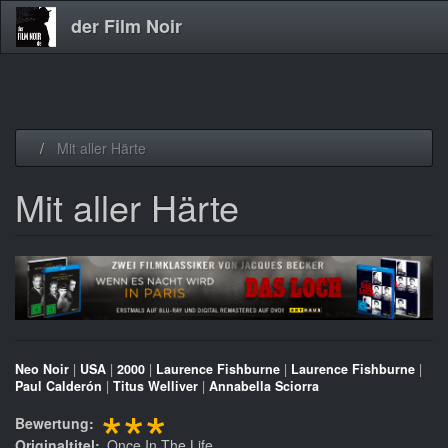
der Film Noir
Direkt
Mit aller Härte
zum
Inhalt
Mit aller Härte
Neo Noir
|
USA
|
2000
|
Laurence Fishburne
|
Laurence Fishburne
|
Paul Calderón
|
Titus Welliver
|
Annabella Sciorra
***
Bewertung
Originaltitel
Once In The Life