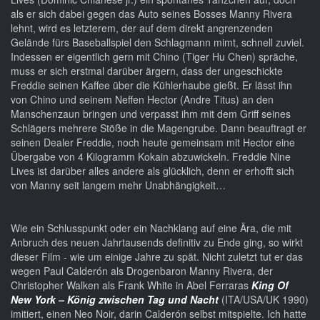
als er sich dabei gegen das Auto seines Bosses Manny Rivera
lehnt, wird es letzterem, der auf dem direkt angrenzenden
Gelände fürs Baseballspiel den Schlagmann mimt, schnell zuviel.
Indessen er eigentlich gern mit Chino (Tiger Hu Chen) spräche,
muss er sich erstmal darüber ärgern, dass der ungeschickte
Freddie seinen Kaffee über die Kühlerhaube gießt. Er lässt ihn
von Chino und seinem Neffen Hector (Andre Titus) an den
Manschenzaun bringen und verpasst ihm mit dem Griff seines
Schlägers mehrere Stöße in die Magengrube. Dann beauftragt er
seinen Dealer Freddie, noch heute gemeinsam mit Hector eine
Übergabe von 4 Kilogramm Kokain abzuwickeln. Freddie Nine
Lives ist darüber alles andere als glücklich, denn er erhofft sich
von Manny seit langem mehr Unabhängigkeit…
Wie ein Schlusspunkt oder ein Nachklang auf eine Ära, die mit
Anbruch des neuen Jahrtausends definitiv zu Ende ging, so wirkt
dieser Film - wie um einige Jahre zu spät. Nicht zuletzt tut er das
wegen Paul Calderón als Drogenbaron Manny Rivera, der
Christopher Walken als Frank White in Abel Ferraras
King Of
New York – König zwischen Tag und Nacht
(ITA/USA/UK 1990)
imitiert, einen Neo Noir, darin Calderón selbst mitspielte. Ich hatte