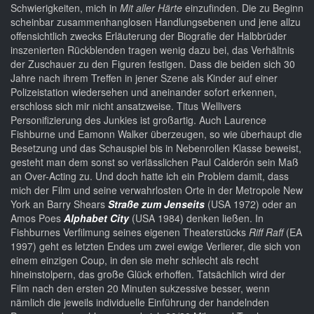
Schwierigkeiten, mich in
Mit aller Härte
einzufinden. Die zu Beginn
scheinbar zusammenhanglosen Handlungsebenen und jene allzu
offensichtlich zwecks Erläuterung der Biografie der Halbbrüder
inszenierten Rückblenden tragen wenig dazu bei, das Verhältnis
der Zuschauer zu den Figuren festigen. Dass die beiden sich 30
Jahre nach ihrem Treffen in jener Szene als Kinder auf einer
Polizeistation wiedersehen und aneinander sofort erkennen,
erschloss sich mir nicht ansatzweise. Titus Wellivers
Personifizierung des Junkies ist großartig. Auch Laurence
Fishburne und Eamonn Walker überzeugen, so wie überhaupt die
Besetzung und das Schauspiel bis in Nebenrollen Klasse beweist,
gesteht man dem sonst so verlässlichen Paul Calderón sein Maß
an Over-Acting zu. Und doch hatte ich ein Problem damit, dass
mich der Film und seine verwahrlosten Orte in der Metropole New
York an Barry Shears
Straße zum Jenseits
(USA 1972) oder an
Amos Poes
Alphabet City
(USA 1984) denken ließen. In
Fishburnes Verfilmung seines eigenen Theaterstücks
Riff Raff
(EA
1997) geht es letzten Endes um zwei ewige Verlierer, die sich von
einem einzigen Coup, in den sie mehr schlecht als recht
hineinstolpern, das große Glück erhoffen. Tatsächlich wird der
Film nach den ersten 20 Minuten sukzessive besser, wenn
nämlich die jeweils individuelle Einführung der handelnden