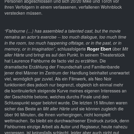
Personen abgeschlossen und sich 20/20 Mike und Torch vor
ihren Verfolgern in einem verlassenen, verfallenen Wohnblock
verstecken müssen.
“Fishburne (…) has assembled a talented cast, but the movie
remains an actor's exercise -- too much dialogue, too much time
in the room, too much happening offstage, or in the past, or in
memory, or in imagination”
, schlussfolgerte
Roger Ebert
über
Mit
aller Härte
und bringt es auf den Punkt. In seinem Theaterstück
hat Laurence Fishburne de facto viel zu erzählen. Die
dramatische Erzählung der Freundschaft und Familienbande
jener drei Männer im Zentrum der Handlung beinhaltet unerwartet
viel, womöglich gar zuviel. Als ein Filmwerk, als Neo Noir
funktioniert dies jedoch nur begrenzt, obgleich ich einmal mehr
die kontinuierlich steigende Kurve meines eigenen Interesses an
der Geschichte betone, welches durchs Finale und den
Schlusspunkt sogar belohnt wurde. Die letzten 15 Minuten waren
sicher das Beste an
Mit aller Härte
und sie können zugleich die
über 90 Minuten, die ihnen vorhergingen, nicht komplett
wettmachen. So bleibt ein durchwachsener Eindruck zurück, denn
Fishburnes einzige Arbeit als Autor und Regisseur, heute nahezu
vergessen, ist keinesfalls schlecht, leider aber auch nicht gut