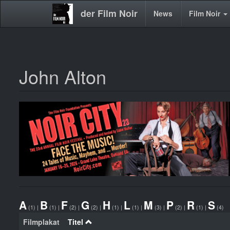
der Film Noir
Main
News
Film Noir
navigation
John Alton
Direkt
zum
Inhalt
A
B
F
G
H
L
M
P
R
S
(1)
|
(1)
|
(2)
|
(2)
|
(1)
|
(1)
|
(3)
|
(2)
|
(1)
|
(4)
Filmplakat
Titel