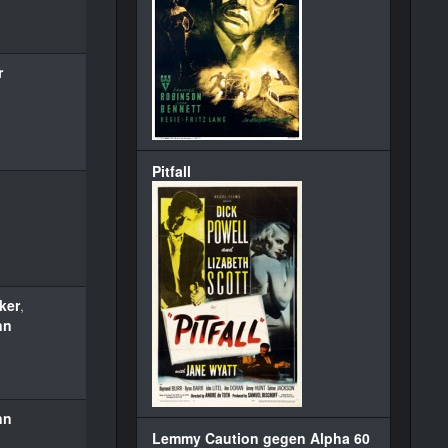
r
Pitfall
ker
,
nn
nn
Lemmy Caution gegen Alpha 60