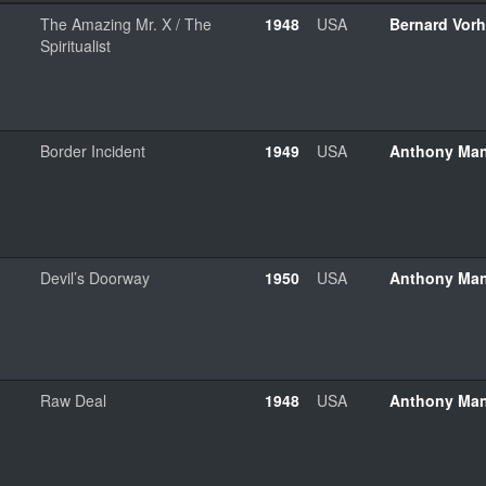
The Amazing Mr. X / The
1948
USA
Bernard Vor
Spiritualist
Border Incident
1949
USA
Anthony Ma
Devil’s Doorway
1950
USA
Anthony Ma
Raw Deal
1948
USA
Anthony Ma