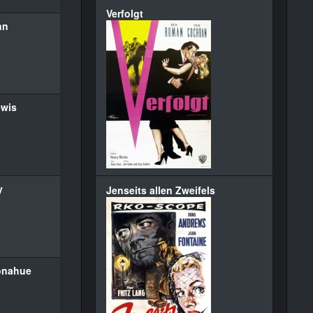
Verfolgt
nn
ewis
y
Jenseits allen Zweifels
Donahue