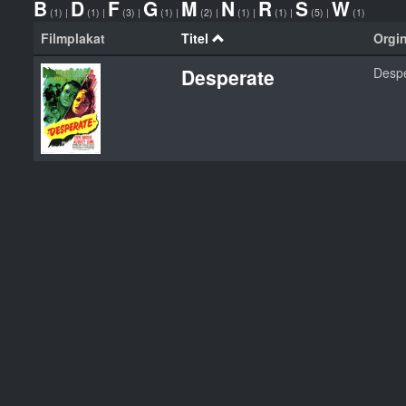
B
D
F
G
M
N
R
S
W
(1)
|
(1)
|
(3)
|
(1)
|
(2)
|
(1)
|
(1)
|
(5)
|
(1)
Filmplakat
Titel
Orgin
Desperate
Desp