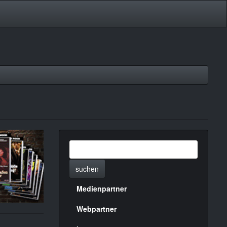
suchen
Medienpartner
Menülinks
rechte
Webpartner