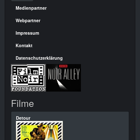
Medienpartner
Menülinks
rechte
Webpartner
Seite
Impressum
Kontakt
Datenschutzerklärung
Filme
Detour