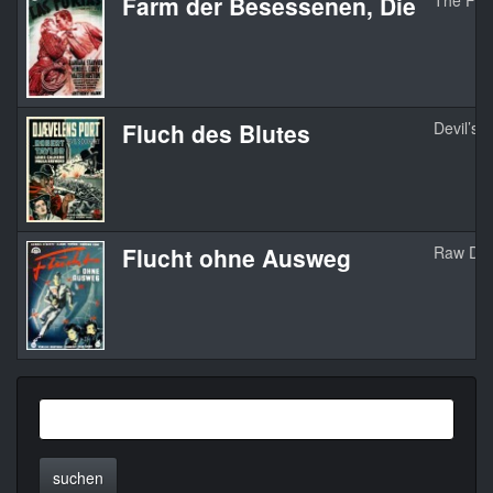
Farm der Besessenen, Die
The Fur
Fluch des Blutes
Devil’s 
Flucht ohne Ausweg
Raw Dea
suchen