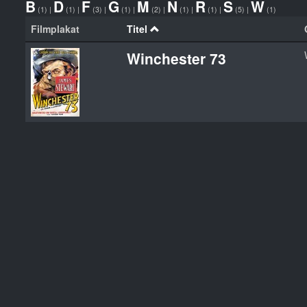
B
D
F
G
M
N
R
S
W
(1)
|
(1)
|
(3)
|
(1)
|
(2)
|
(1)
|
(1)
|
(5)
|
(1)
Filmplakat
Titel
Winchester 73