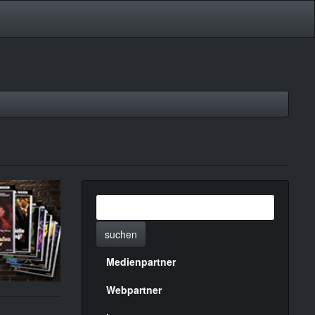
suchen
Medienpartner
Menülinks
rechte
Webpartner