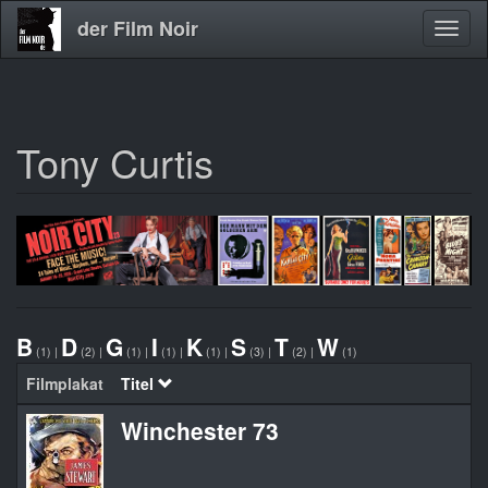
der Film Noir
Navig
aktivi
Tony Curtis
Direkt
zum
Inhalt
B
D
G
I
K
S
T
W
(1)
|
(2)
|
(1)
|
(1)
|
(1)
|
(3)
|
(2)
|
(1)
Filmplakat
Titel
Winchester 73