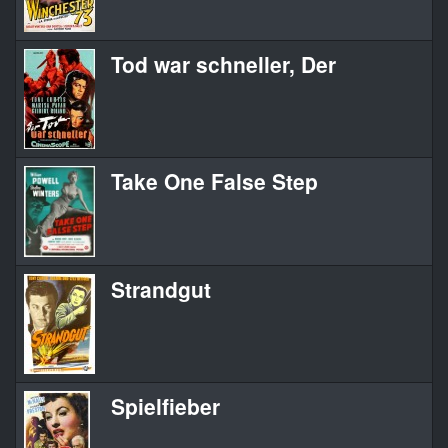
Tod war schneller, Der
Take One False Step
Strandgut
Spielfieber