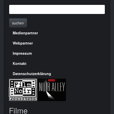
suchen
Medienpartner
Menülinks
rechte
Webpartner
Seite
Impressum
Kontakt
Datenschutzerklärung
Filme