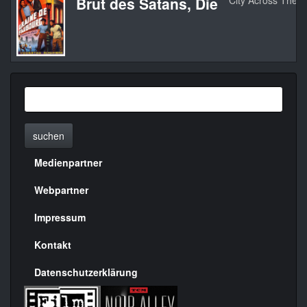
Brut des Satans, Die
City Across The R
suchen
Medienpartner
Menülinks
rechte
Webpartner
Seite
Impressum
Kontakt
Datenschutzerklärung