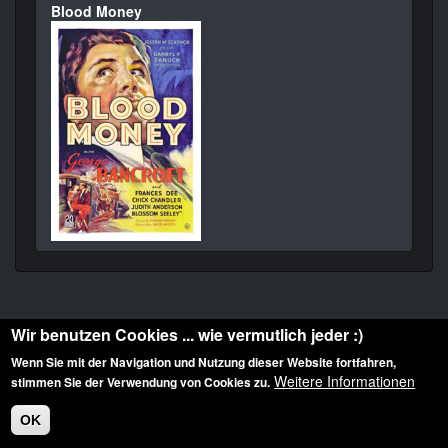
Blood Money
Wir benutzen Cookies ... wie vermutlich jeder :)
Wenn Sie mit der Navigation und Nutzung dieser Website fortfahren,
Weitere Informationen
stimmen Sie der Verwendung von Cookies zu.
Diese Website ist urheberrechtlich geschützt: © 2010-2026 der Film Noir de. Alle
Rechte vorbehalten.
OK