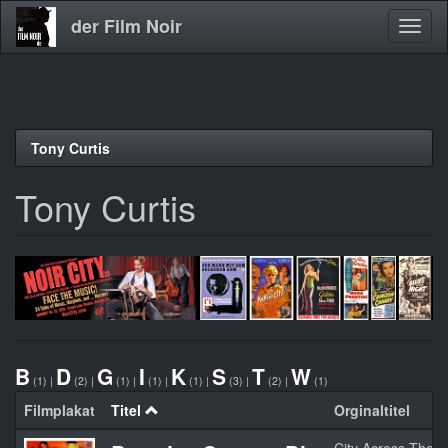
der Film Noir
Navig
aktivi
Direkt
Tony Curtis
zum
Inhalt
Tony Curtis
B
D
G
I
K
S
T
W
(1)
|
(2)
|
(1)
|
(1)
|
(1)
|
(3)
|
(2)
|
(1)
Filmplakat
Titel
Orginaltitel