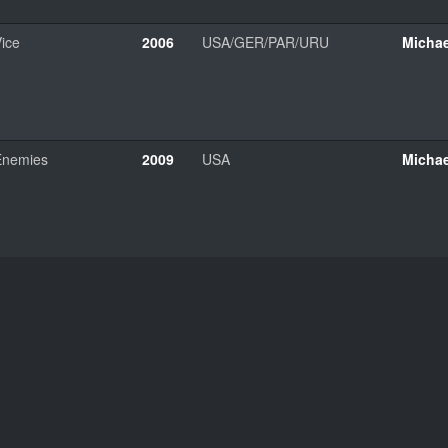
ice
2006
USA/GER/PAR/URU
Micha
Enemies
2009
USA
Micha