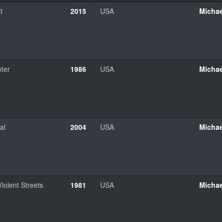
t
2015
USA
Micha
ter
1986
USA
Micha
al
2004
USA
Micha
Violent Streets
1981
USA
Micha