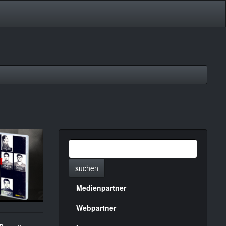
suchen
Medienpartner
Menülinks
rechte
Webpartner