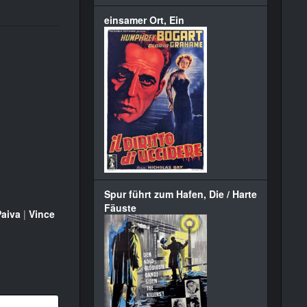
einsamer Ort, Ein
Spur führt zum Hafen, Die / Harte
Fäuste
Paiva
|
Vince