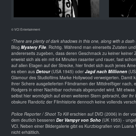
© VCI Entertainment
“There are plenty of dark shadows in this one, along with a das
Blog
Mystery File
. Richtig. Während man einerseits Zutaten 
andererseits zugeben, dass deren Geschmack zu keiner keiner Z
erweist sich als ein mit 64 Minuten rasanter und rauer, fast scho
auf allen Etagen auf der Strecke, hier findet sich auch jenes Am
es eben aus
Detour
(USA 1945) oder
Jagd nach Millionen
(USA
Glamour des Studiofilms Marke Hollywood verweigerten. Damit kl
ihrer Schere ausgelieferten Filmdramen der Mittdreißiger nach, ei
Rodgers in einer Nachtbar nochmals abgerundet wird. Mit etwas 
selbst hier womöglich auf einen weiteren Stern gebracht, der ihr
obskure Randotiz der Filmhistorie dennoch keine vollends versc
Police Reporter / Shoot To Kill
erschien auf DVD (2006) in der vo
dem deutlich besseren
Der Vampyr von Soho
(UK 1953) - ungek
VCI. Neben einer Bildergalerie gibt es Kurzbiografien von Luana 
nicht erhältlich.