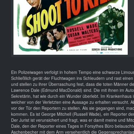
Ein Polizeiwagen verfolgt in hohem Tempo eine schwarze Limousi
Schließlich gerät der Fluchtwagen ins Schleudern und rast einen
und stellen zu ihrer Überraschung fest, dass die toten Männer de
Lawrence Dale (Edmund MacDonald) sind. Die mit ihnen im Auto b
Sekretärin, hat wie durch ein Wunder überlebt. Im Krankenhaus i
welcher von der Verletzten eine Aussage zu erhalten versucht. Ab
vor der Tür den Reportern zu stellen. Als sie gegangen sind, m
kommen. Es ist George Mitchell (Russell Wade), ein Reporter de
Der Jurist ist verunsichert und fragt, was er damit meine und Mi
Dale, den der Reporter eines Tages in Forsythes Büro belauscht
Aschenbecher mit dem Arm versehentlich die Gegensprechanlag