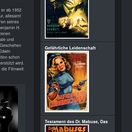
r er ab 1952
ur, allesamt
hren seines
Benjamin H.
szenen
Dale und
s Geschehen
Gefährliche Leidenschaft
 Edwin
ktion schon
rstützt wird.
 die Filmwelt
Testament des Dr. Mabuse, Das