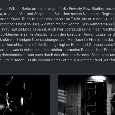
seur William Berke arbeitete lange für die Powerty-Row-Studios, bevo
4, trugen in Vor- und Abspann elf Spielfilme seinen Namen als Regisse
orter / Shoot To Kill
ist einer von knapp 100 Titeln, die er in den 24 Ja
Productions
nicht so übel, wie man meinen könnte. Sein Kameramann 
 1945) auf Zelluliod gebannt. Auch hier überzeugt seine in den Nacht
n Rückblenden erzählte Geschichte um den korrupten Anwalt Lawrence 
ekretärin mit einigen Überraschungen auf. Mehrfach im Film nimmt da
 vorhersehbar sein dürfte. Damit gelingt es Berke und Drehbuchautor
spielen, was in Anbetracht des sichtbar minimalen Budgets ihrer Produ
lprig daherkommen, was auch durch das eher bescheidene Schauspiel unte
e und im Anschluss als Immobilienmakler ein Auskommen fand, war für