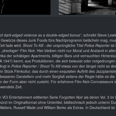
h of dark-edged violence as a double-edged bonus”
, schreibt Steve Lewi
und Gewürze dieses Junk Foods fürs Nachtprogramm belächeln mag, mu
eit fade wird.
Shoot To Kill
- der ursprüngliche Titel
Police Reporter
ist 
n „dreckiger“ Film Noir. Hier bleiben nicht nur Moral und Anstand in all
erika der schäbigen Apartments, billigen Bars und verrauchten Hinters
 1947) kennt, aus Produktionen, die sich bewusst oder notgedrunge
ingt in
Police Reporter / Shoot To Kill
etwas von den längst nicht so de
n Stück Filmkultur, das durch einen exquisiten Auftritt des Jazzpianist
besseren Darstellern und mehr Sorgfalt seitens der Regie hätte es die
 in der Form aber nicht zusteht. Für erfahrene Film-Noir-Connaisseure i
hwendete Zeit.
n VCI Entertainment editierten Serie
Forgotten Noir
als deren Vol. 3 im
ürzt im Originalformat ohne Untertitel, bildtechnisch jedoch unterm Du
Walters, Russell Wade und William Berke als Extras. In Deutschland ist 