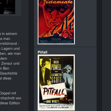
s in seinem
ss man
irreführend -
en Lagern und
Pitfall
tuben, wie man
n dem
r Zensur und
en Ben
 Geschichte
st diese
 Doppel mit
rchschnitt von
diese Edition