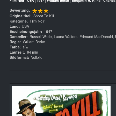
Film Noir
|
USA
|
1947
|
William Berke
|
Benjamin H. Kline
|
Charles
***
Bewertung
Originaltitel
Shoot To Kill
Kategorie
Film Noir
Land
USA
Erscheinungsjahr
1947
Darsteller
Russell Wade, Luana Walters, Edmund MacDonald, R
Regie
William Berke
Farbe
s/w
Laufzeit
64 min
Bildformat
Vollbild