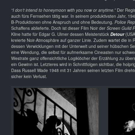
“I don’t intend to honeymoon with you now or anytime.”
Der Regis
auch fürs Fernsehen tätig war. In seinem produktivsten Jahr, 194
B-Produktionen ohne Anspruch und ohne Bedeutung.
Police Rep
Schaffens ablieferte. Doch ist dieser Film Noir der
Screen Guild 
Kline hatte für Edgar G. Ulmer dessen Meisterstück
Detour
(USA
kreierte Noir-Atmosphäre auf ganzer Linie. Zudem wartet die i
dessen Verwicklungen mit der Unterwelt und seiner hübschen S
eine Wendung, die selbst für aufmerksame Cineasten nur schwer
Westrate ganz offensichtliche Logiklöcher der Erzählung zu über
ein Gewinn ist. Letzteres wird in Schnittfolgen sichtbar, die ho
Dass Russell Wade 1948 mit 31 Jahren seinen letzten Film dreht
sicher kein Verlust.