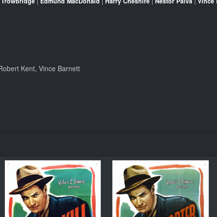
 Trowbridge
|
Edmund MacDonald
|
Harry Cheshire
|
Nestor Paiva
|
Vince 
obert Kent, Vince Barnett