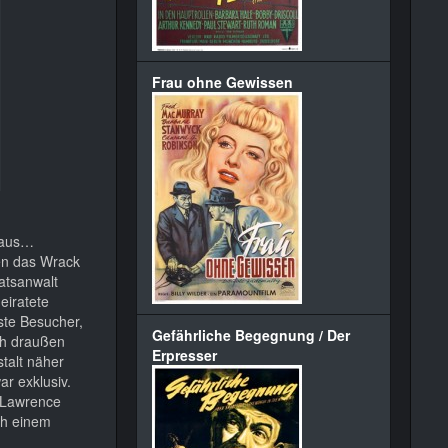
Frau ohne Gewissen
inaus…
hen das Wrack
aatsanwalt
eiratete
ste Besucher,
Gefährliche Begegnung / Der
ich draußen
Erpresser
talt näher
r exklusiv.
n Lawrence
ch einem