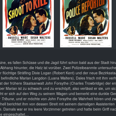
ne, es fallen Schüsse und die Jagd führt schon bald aus der Stadt h
 Abhang hinunter, die Hatz ist vorüber. Zwei Polizeibeanmte untersuc
r flüchtige Sträfling Dixie Logan (Robert Kent) und der neue Bezirksst
efindliche Marian Langdon (Luana Walters), Dales frisch mit ihm verh
st der frühere Staatsanwalt John Forsythe (Charles Trowbridge) der er
er Marian ist zu schwach und zu erschöpft, also verlässt er sie, um s
acht er sich auf den Weg zu seinem Wagen und bemerkt eine dunkle Ges
r
Tribune
, und er möchte von John Forsythe die Wahrheit hören und zwa
tchell berichtet ihm von dessen Streit mit seinem damaligen Assistente
e. Damals war er ins leere Vorzimmer getreten und hatte beim Griff na
e eingeschaltet…