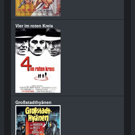
Vier im roten Kreis
Großstadthyänen