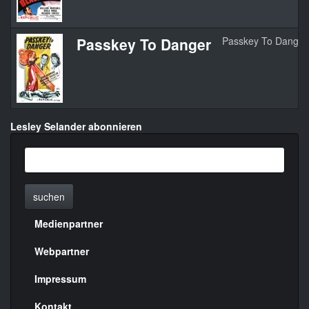
Passkey To Danger
Passkey To Danger
Lesley Selander abonnieren
suchen
Medienpartner
Menülinks
rechte
Webpartner
Seite
Impressum
Kontakt