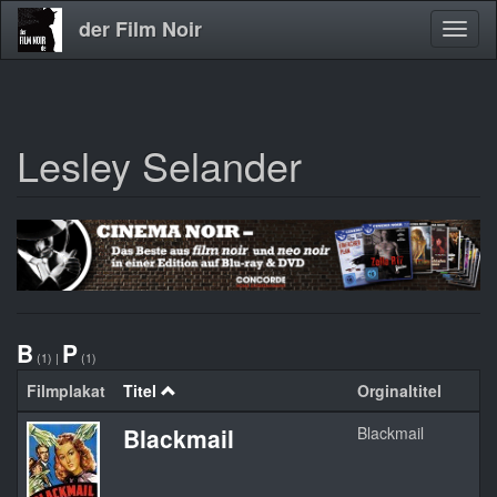
der Film Noir
Navig
aktivi
Lesley Selander
Direkt
zum
Inhalt
B
P
(1)
|
(1)
Filmplakat
Titel
Orginaltitel
Blackmail
Blackmail