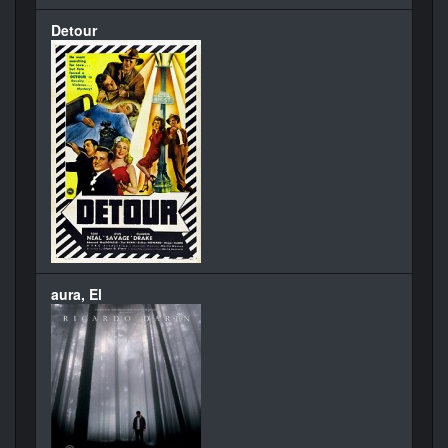
Detour
aura, El