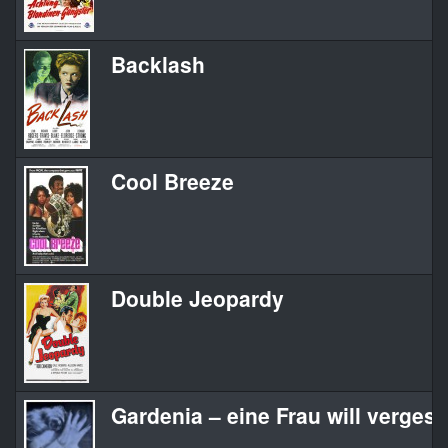
Backlash
Cool Breeze
Double Jeopardy
Gardenia – eine Frau will verges