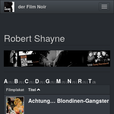
der Film Noir
Navig
aktivi
Robert Shayne
Direkt
zum
Inhalt
A
B
C
D
G
M
N
R
T
(1)
|
(1)
|
(1)
|
(1)
|
(1)
|
(1)
|
(1)
|
(1)
|
(3)
Filmplakat
Titel
Achtung… Blondinen-Gangster