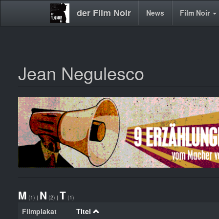
der Film Noir
Main
News
Film Noir
navigation
Jean Negulesco
Direkt
zum
Inhalt
M
N
T
(1)
|
(2)
|
(1)
Filmplakat
Titel