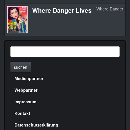
Where Danger Lives
Where Danger Liv
suchen
Medienpartner
Menülinks
rechte
Webpartner
Seite
Impressum
Kontakt
Datenschutzerklärung