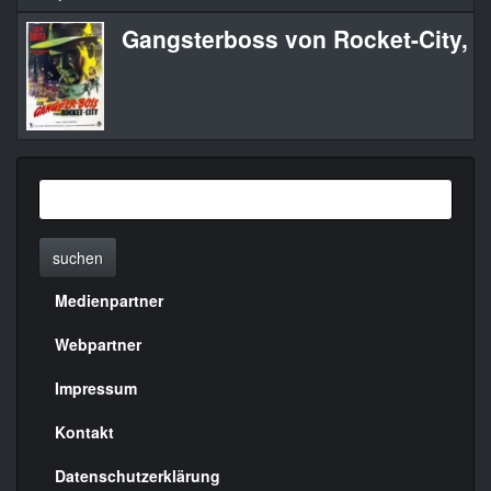
Gangsterboss von Rocket-City, D
suchen
Medienpartner
Menülinks
rechte
Webpartner
Seite
Impressum
Kontakt
Datenschutzerklärung