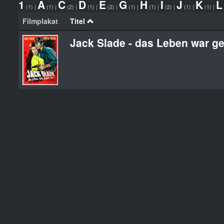
1
A
C
D
E
G
H
I
J
K
L
(1)
|
(1)
|
(2)
|
(1)
|
(2)
|
(1)
|
(1)
|
(2)
|
(1)
|
(1)
|
Filmplakat
Titel
Jack Slade - das Leben war g