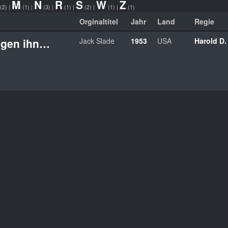
M
N
R
S
W
Z
(2)
|
(1)
|
(3)
|
(1)
|
(2)
|
(1)
|
(1)
Orginaltitel
Jahr
Land
Regie
egen ihn…
Jack Slade
1953
USA
Harold D.