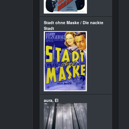
Stadt ohne Maske / Die nackte
Stadt
aura, El