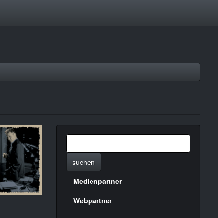
suchen
Medienpartner
Menülinks
rechte
Webpartner