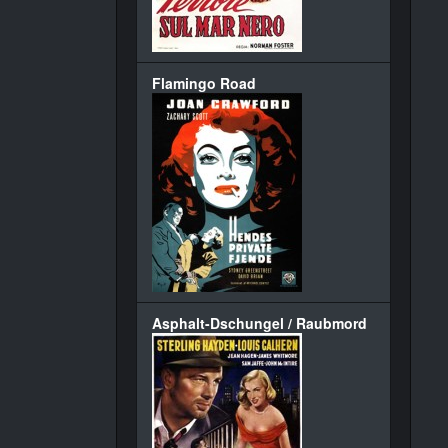
Flamingo Road
Asphalt-Dschungel / Raubmord