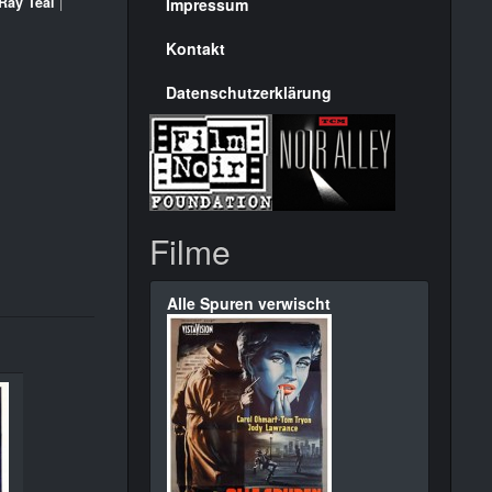
Seite
Ray Teal
|
Impressum
Kontakt
Datenschutzerklärung
Filme
Alle Spuren verwischt