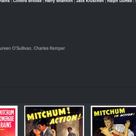
Rains
|
Clifford Brooke
|
Harry Shannon
|
Jack Kruschen
|
Ralph Dumke
|
ureen O’Sullivan, Charles Kemper