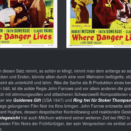
 diesen Satz nimmt, so schön er klingt, nimmt man dem anfangs so s
Ecken und Enden, könnte allein durch eine vom Wahnsinn beflügelte, st
int als unterkühlt und lahm. Was die Sache als B-Produktion eines ber
ält, ist die solide Regie John Farrows und vor allem anderen die gr
ir mit stimmungsvollen und stilsicheren Schwarzweiß-Kompositionen ve
iker wie
Goldenes Gift
(USA 1947) und
Ring frei für Stoker Thomps
egs gelungenen Film Noir ins Kino bringen. John Farrow entzweite sich 
rd Hughes, dessen despotischer Kontrollzwang und reaktionäre Gesi
elsgesicht
trat auch Mitchum während seiner weiteren Zeit bei RKO i
 vielen Film Noirs der Frühfünfziger, der sein Versprechen nie einlöst 
t.