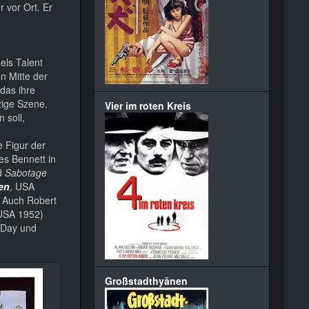
 vor Ort. Er
els Talent
n Mitte der
das ihre
zige Szene.
Vier im roten Kreis
 soll,
e Figur der
es Bennett in
d
Sabotage
en
, USA
 Auch Robert
USA 1952)
e Day und
Großstadthyänen