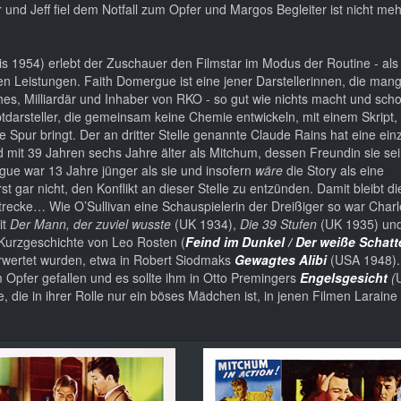
nd Jeff fiel dem Notfall zum Opfer und Margos Begleiter ist nicht mehr
is 1954) erlebt der Zuschauer den Filmstar im Modus der Routine - als
en Leistungen. Faith Domergue ist eine jener Darstellerinnen, die mang
es, Milliardär und Inhaber von RKO - so gut wie nichts macht und scho
arsteller, die gemeinsam keine Chemie entwickeln, mit einem Skript, 
 Spur bringt. Der an dritter Stelle genannte Claude Rains hat eine ein
mit 39 Jahren sechs Jahre älter als Mitchum, dessen Freundin sie sein
ergue war 13 Jahre jünger als sie und insofern
wäre
die Story als eine
 gar nicht, den Konflikt an dieser Stelle zu entzünden. Damit bleibt di
Strecke… Wie O’Sullivan eine Schauspielerin der Dreißiger so war Charl
it
Der Mann, der zuviel wusste
(UK 1934),
Die 39 Stufen
(UK 1935) un
 Kurzgeschichte von Leo Rosten (
Feind im Dunkel / Der weiße Schatt
erwertet wurden, etwa in Robert Siodmaks
Gewagtes Alibi
(USA 1948).
Opfer gefallen und es sollte ihm in Otto Premingers
Engelsgesicht
(
 die in ihrer Rolle nur ein böses Mädchen ist, in jenen Filmen Larain