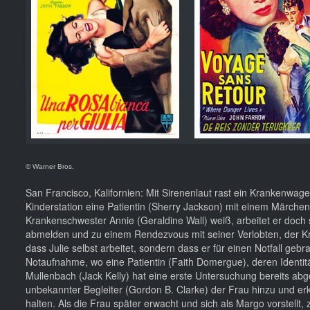
© Warner Bros.
San Francisco, Kalifornien: Mit Sirenenlaut rast ein Krankenwag
Kinderstation eine Patientin (Sherry Jackson) mit einem Märchen z
Krankenschwester Annie (Geraldine Wall) weiß, arbeitet er doc
abmelden und zu einem Rendezvous mit seiner Verlobten, der Kra
dass Julie selbst arbeitet, sondern dass er für einen Notfall gebr
Notaufnahme, wo eine Patientin (Faith Domergue), deren Identitä
Mullenbach (Jack Kelly) hat eine erste Untersuchung bereits abg
unbekannter Begleiter (Gordon B. Clarke) der Frau hinzu und erk
halten. Als die Frau später erwacht und sich als Margo vorstellt