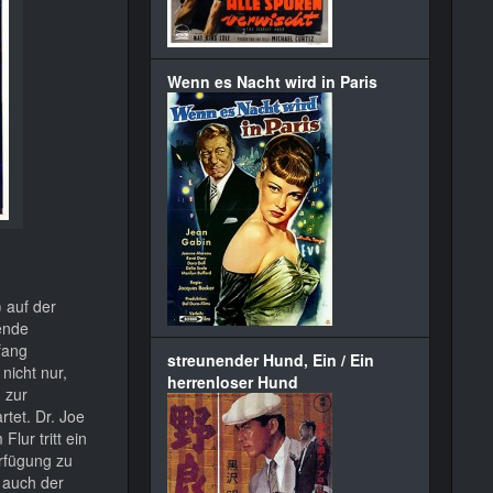
Wenn es Nacht wird in Paris
 auf der
rende
fang
streunender Hund, Ein / Ein
nicht nur,
herrenloser Hund
n zur
tet. Dr. Joe
lur tritt ein
erfügung zu
e auch der