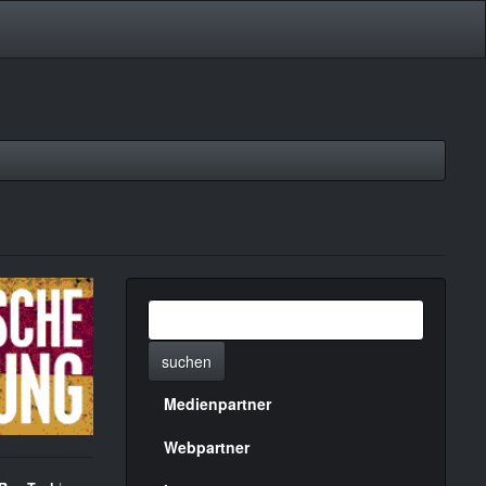
suchen
Medienpartner
Menülinks
rechte
Webpartner