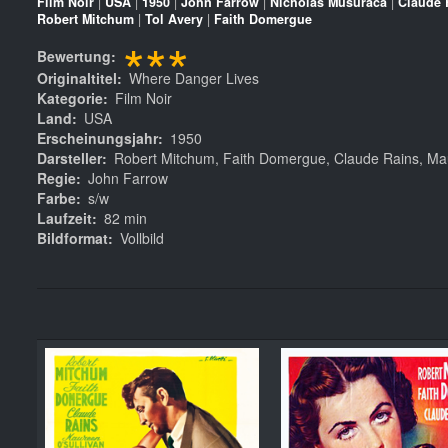
Film Noir
|
USA
|
1950
|
John Farrow
|
Nicholas Musuraca
|
Claude 
Robert Mitchum
|
Tol Avery
|
Faith Domergue
***
Bewertung
Originaltitel
Where Danger Lives
Kategorie
Film Noir
Land
USA
Erscheinungsjahr
1950
Darsteller
Robert Mitchum, Faith Domergue, Claude Rains, Ma
Regie
John Farrow
Farbe
s/w
Laufzeit
82 min
Bildformat
Vollbild