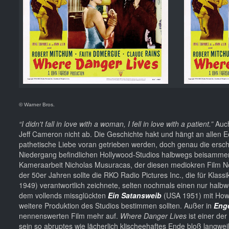
© Warner Bros.
“I didn't fall in love with a woman, I fell in love with a patient.”
Auch
Jeff Cameron nicht ab. Die Geschichte hakt und hängt an allen 
pathetische Liebe voran getrieben werden, doch genau die ersche
Niedergang befindlichen Hollywood-Studios halbwegs beisammen h
Kameraarbeit Nicholas Musuracas, der diesen mediokren Film No
der 50er Jahren sollte die RKO Radio Pictures Inc., die für Klass
1949) verantwortlich zeichnete, selten nochmals einen nur halbw
dem vollends missglückten
Ein Satansweib
(USA 1951) mit Howa
weitere Produktion des Studios bestimmen sollten. Außer in
Eng
nennenswerten Film mehr auf.
Where Danger Lives
ist einer der
sein so abruptes wie lächerlich klischeehaftes Ende bloß langweil