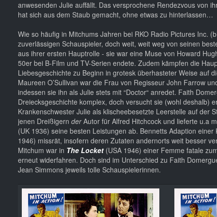
anwesenden Julie auffällt. Das versprochene Rendezvous von ihr u
hat sich aus dem Staub gemacht, ohne etwas zu hinterlassen…
Wie so häufig in Mitchums Jahren bei RKO Radio Pictures Inc. (b
zuverlässigen Schauspieler, doch weit, weit weg von seinen best
aus ihrer ersten Hauptrolle - sie war eine Muse von Howard Hugh
50er bei B-Film und TV-Serien endete. Zudem kämpfen die Hauptd
Liebesgeschichte zu Beginn in grotesk überhasteter Weise auf die
Maureen O’Sullivan war die Frau von Regisseur John Farrow und 
indessen sie ihn als Julie stets mit “Doctor“ anredet. Faith Dom
Dreiecksgeschichte komplex, doch versucht sie (wohl deshalb) erst
Krankenschwester Julie als klischeebesetzte Leerstelle auf der 
jenen Dreißigern
der
Autor für Alfred Hitchcock und lieferte u.a m
(UK 1936) seine besten Leistungen ab. Bennetts Adaption einer
1946) missrät, insofern deren Zutaten andernorts weit besser v
Mitchum war in
The Locket
(USA 1946) einer Femme fatale zum 
erneut widerfahren. Doch sind im Unterschied zu Faith Domergue,
Jean Simmons jeweils tolle Schauspielerinnen.