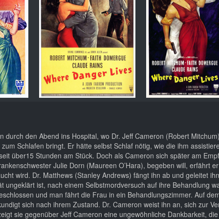
en durch den Abend ins Hospital, wo Dr. Jeff Cameron (Robert Mitchum)
um Schlafen bringt. Er hätte selbst Schlaf nötig, wie die ihm assistie
h seit über15 Stunden am Stück. Doch als Cameron sich später am Emp
nkenschwester Julie Dorn (Maureen O’Hara), begeben will, erfährt er 
aucht wird. Dr. Matthews (Stanley Andrews) fängt ihn ab und geleitet ih
t ungeklärt ist, nach einem Selbstmordversuch auf ihre Behandlung war
eschlossen und man fährt die Frau in ein Behandlungszimmer. Auf dem F
undigt sich nach ihrem Zustand. Dr. Cameron weist ihn an, sich zur V
, zeigt sie gegenüber Jeff Cameron eine ungewöhnliche Dankbarkeit, di