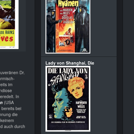
Lady von Shanghai, Die
ouveränen Dr.
ürmisch-
eits im
andiose
redelt. In
on
(USA
bereits bei
nnung die
n keinem
und auch durch