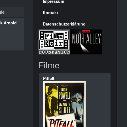
Seite
Impressum
gie
Kontakt
k Arnold
Datenschutzerklärung
Filme
Pitfall