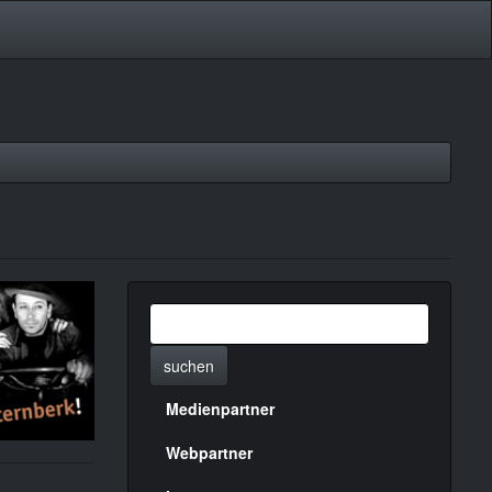
suchen
Medienpartner
Menülinks
rechte
Webpartner