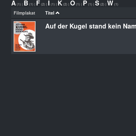
A
B
F
I
K
O
P
S
W
(1)
|
(1)
|
(2)
|
(1)
|
(2)
|
(1)
|
(1)
|
(2)
|
(1)
Filmplakat
Titel
Auf der Kugel stand kein Na