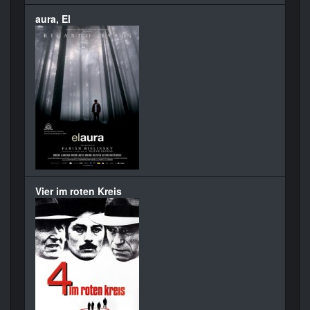
aura, El
Vier im roten Kreis