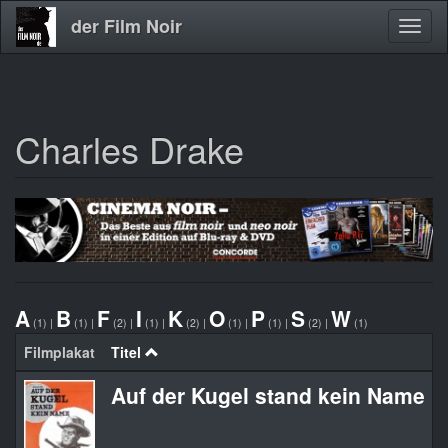
der Film Noir
Navig
aktivi
Charles Drake
Direkt
zum
Inhalt
A
B
F
I
K
O
P
S
W
(1)
|
(1)
|
(2)
|
(1)
|
(2)
|
(1)
|
(1)
|
(2)
|
(1)
Filmplakat
Titel
Auf der Kugel stand kein Name