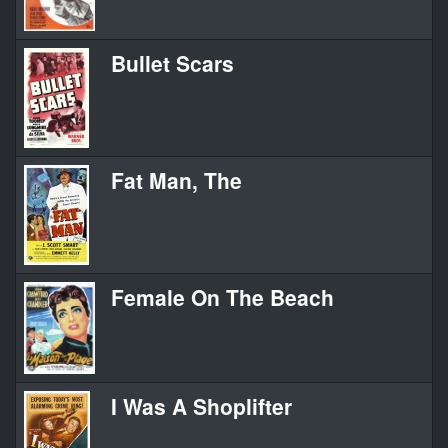
Bullet Scars
Fat Man, The
Female On The Beach
I Was A Shoplifter