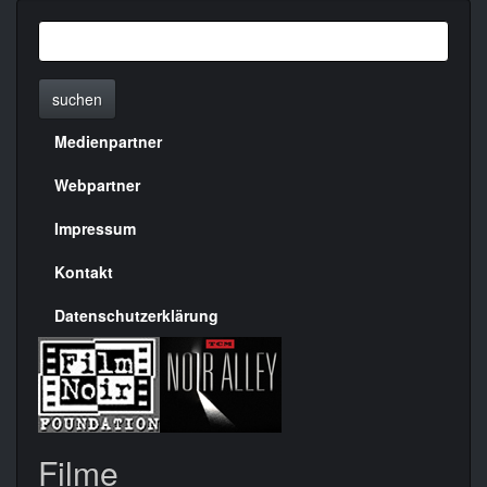
suchen
Medienpartner
Menülinks
rechte
Webpartner
Seite
Impressum
Kontakt
Datenschutzerklärung
Filme