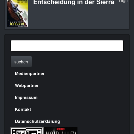
Entscheidung in der Sierra
High Si
suchen
Medienpartner
Menülinks
rechte
Webpartner
Seite
Impressum
Kontakt
Datenschutzerklärung