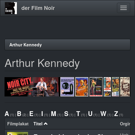
der Film Noir
Navig
aktivi
Direkt
Arthur Kennedy
zum
Inhalt
Arthur Kennedy
A
B
E
I
M
S
T
U
W
Z
(1)
|
(2)
|
(1)
|
(1)
|
(1)
|
(1)
|
(1)
|
(1)
|
(1)
|
(1)
Filmplakat
Titel
Orginal