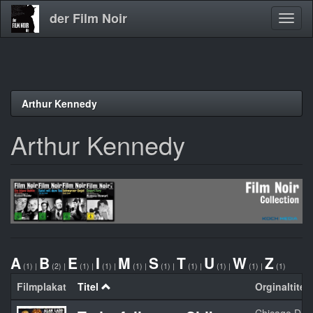
der Film Noir
Navig
aktivi
Direkt
Arthur Kennedy
zum
Inhalt
Arthur Kennedy
A
B
E
I
M
S
T
U
W
Z
(1)
|
(2)
|
(1)
|
(1)
|
(1)
|
(1)
|
(1)
|
(1)
|
(1)
|
(1)
Filmplakat
Titel
Orginaltitel