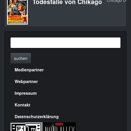
Todesfalle von Chikago
Chicago Dea
suchen
Medienpartner
Menülinks
rechte
Webpartner
Seite
Impressum
Kontakt
Datenschutzerklärung