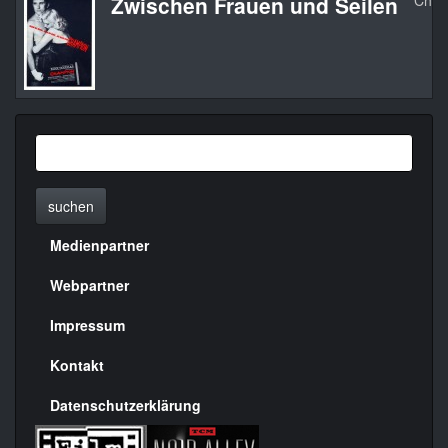
Zwischen Frauen und Seilen
Cham
suchen
Medienpartner
Menülinks
rechte
Webpartner
Seite
Impressum
Kontakt
Datenschutzerklärung