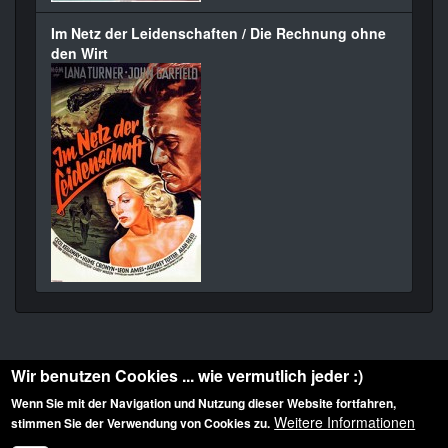
Im Netz der Leidenschaften / Die Rechnung ohne
den Wirt
Wir benutzen Cookies ... wie vermutlich jeder :)
Wenn Sie mit der Navigation und Nutzung dieser Website fortfahren,
Weitere Informationen
stimmen Sie der Verwendung von Cookies zu.
Diese Website ist urheberrechtlich geschützt: © 2010-2026 der Film Noir de. Alle
Rechte vorbehalten.