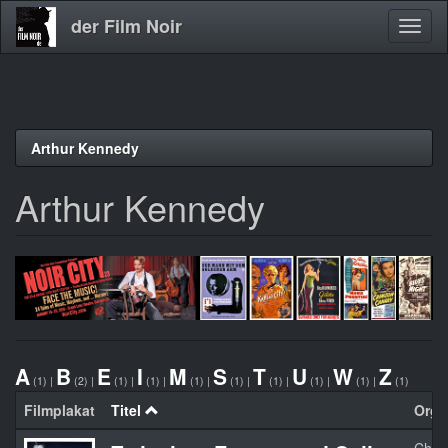
der Film Noir
Navig
aktivi
Direkt
Arthur Kennedy
zum
Inhalt
Arthur Kennedy
A
B
E
I
M
S
T
U
W
Z
(1)
|
(2)
|
(1)
|
(1)
|
(1)
|
(1)
|
(1)
|
(1)
|
(1)
|
(1)
Filmplakat
Titel
Orgin