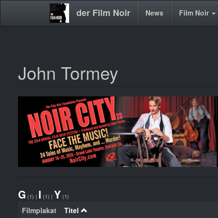
der Film Noir
Main
News
Film Noir
navigation
John Tormey
Direkt
zum
Inhalt
G
I
Y
(1)
|
(1)
|
(1)
Filmplakat
Titel