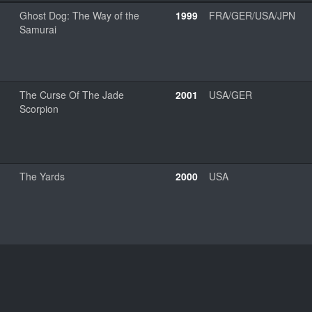
Ghost Dog: The Way of the
1999
FRA/GER/USA/JPN
Samurai
The Curse Of The Jade
2001
USA/GER
Scorpion
The Yards
2000
USA