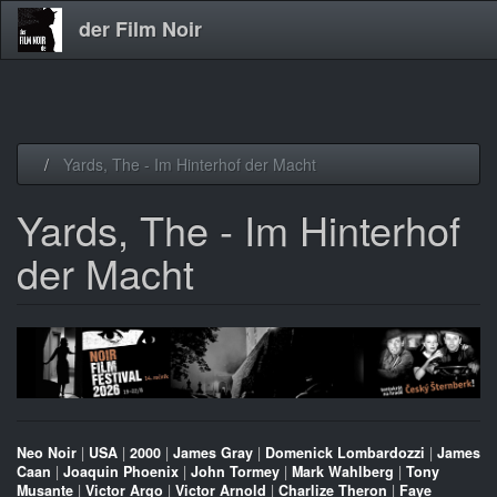
der Film Noir
Direkt
Yards, The - Im Hinterhof der Macht
zum
Inhalt
Yards, The - Im Hinterhof
der Macht
Neo Noir
|
USA
|
2000
|
James Gray
|
Domenick Lombardozzi
|
James
Caan
|
Joaquin Phoenix
|
John Tormey
|
Mark Wahlberg
|
Tony
Musante
|
Victor Argo
|
Victor Arnold
|
Charlize Theron
|
Faye