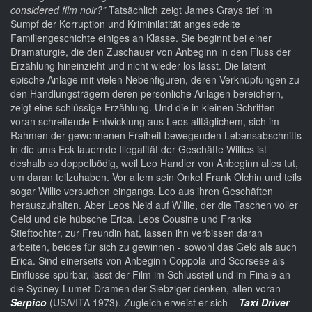
considered film noir?”
Tatsächlich zeigt James Grays tief im
Sumpf der Korruption und Kriminilatität angesiedelte
Familiengeschichte einiges an Klasse. Sie beginnt bei einer
Dramaturgie, die den Zuschauer von Anbeginn in den Fluss der
Erzählung hineinzieht und nicht wieder los lässt. Die latent
epische Anlage mit vielen Nebenfiguren, deren Verknüpfungen zu
den Handlungsträgern deren persönliche Anlagen bereichern,
zeigt eine schlüssige Erzählung. Und die in kleinen Schritten
voran schreitende Entwicklung aus Leos alltäglichem, sich im
Rahmen der gewonnenen Freiheit bewegenden Lebensabschnitts
in die ums Eck lauernde Illegalität der Geschäfte Willies ist
deshalb so doppelbödig, weil Leo Handler von Anbeginn alles tut,
um daran teilzuhaben. Vor allem sein Onkel Frank Olchin und teils
sogar Willie versuchen eingangs, Leo aus ihren Geschäften
herauszuhalten. Aber Leos Neid auf Willie, der die Taschen voller
Geld und die hübsche Erica, Leos Cousine und Franks
Stieftochter, zur Freundin hat, lassen ihn verbissen daran
arbeiten, beides für sich zu gewinnen - sowohl das Geld als auch
Erica. Sind einerseits von Anbeginn Coppola und Scorsese als
Einflüsse spürbar, lässt der Film im Schlussteil und im Finale an
die Sydney-Lumet-Dramen der Siebziger denken, allen voran
Serpico
(USA/ITA 1973). Zugleich erweist er sich –
Taxi Driver