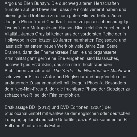
Argo und Ellen Burstyn. Die durchweg älteren Herrschaften
trumpfen auf und beweisen, dass sie nichts verlernt haben und
einem guten Drehbuch zu einem guten Film verhelfen. Auch
Joaquin Phoenix und Charlize Theron zeigen als lebenshungrige
Twens in der Metropole am Hudson River reichlich Facetten und
Vitalität. James Gray ist keiner aus der vordersten Reihe der in
Hollywood in den letzten 20 Jahren namhaften Regisseure und
lässt sich mit einem neuen Werk oft viele Jahre Zeit. Seine
Dramen, darin die Themenkreise Familie und organisierte
Kriminalität ganz gern eine Ehe eingehen, sind klassisches,
hochwertiges Erzählkino, das sich nie in hochtrabenden
Ambitionen verschraubt.
The Yards – Im Hinterhof der Macht
war
sein zweiter Film als Autor und Regisseur und begründete eine
andauernde Zusammenarbeit mit Joaquin Phoenix. Besonders
dem Neo-Noir-Freund, der die fruchtbare Phase der Siebziger zu
schätzen weiß, sei der Film empfohlen.
Erstklassige BD- (2012) und DVD-Editionen (2001) der
Studiocanal GmbH mit wahlweise der englischen oder deutschen
Tonspur, optional deutsche Untertitel, dazu Audiokommentar, B-
Roll und Kinotrailer als Extras.