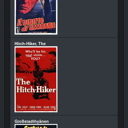
Hitch-Hiker, The
Großstadthyänen