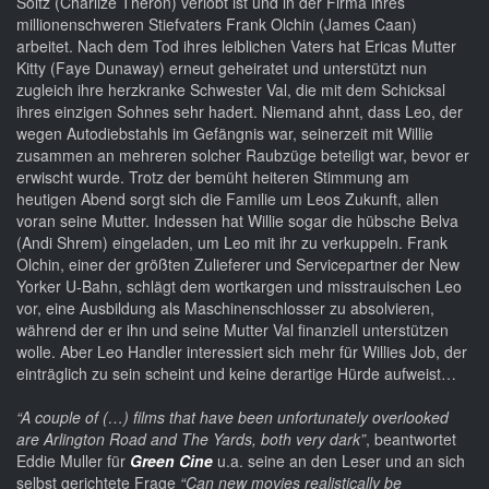
Soltz (Charlize Theron) verlobt ist und in der Firma ihres
millionenschweren Stiefvaters Frank Olchin (James Caan)
arbeitet. Nach dem Tod ihres leiblichen Vaters hat Ericas Mutter
Kitty (Faye Dunaway) erneut geheiratet und unterstützt nun
zugleich ihre herzkranke Schwester Val, die mit dem Schicksal
ihres einzigen Sohnes sehr hadert. Niemand ahnt, dass Leo, der
wegen Autodiebstahls im Gefängnis war, seinerzeit mit Willie
zusammen an mehreren solcher Raubzüge beteiligt war, bevor er
erwischt wurde. Trotz der bemüht heiteren Stimmung am
heutigen Abend sorgt sich die Familie um Leos Zukunft, allen
voran seine Mutter. Indessen hat Willie sogar die hübsche Belva
(Andi Shrem) eingeladen, um Leo mit ihr zu verkuppeln. Frank
Olchin, einer der größten Zulieferer und Servicepartner der New
Yorker U-Bahn, schlägt dem wortkargen und misstrauischen Leo
vor, eine Ausbildung als Maschinenschlosser zu absolvieren,
während der er ihn und seine Mutter Val finanziell unterstützen
wolle. Aber Leo Handler interessiert sich mehr für Willies Job, der
einträglich zu sein scheint und keine derartige Hürde aufweist…
“A couple of (…) films that have been unfortunately overlooked
are Arlington Road and The Yards, both very dark”
, beantwortet
Eddie Muller für
Green Cine
u.a. seine an den Leser und an sich
selbst gerichtete Frage
“Can new movies realistically be