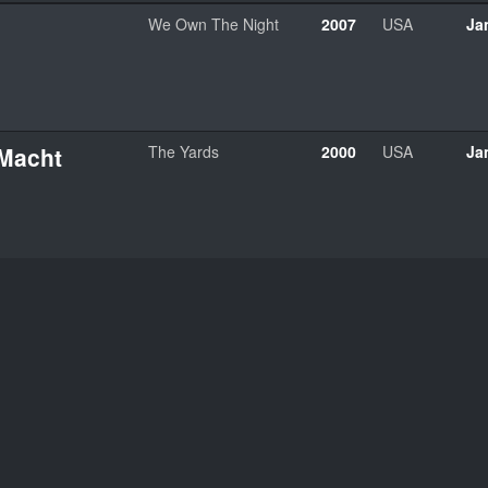
We Own The Night
2007
USA
Ja
 Macht
The Yards
2000
USA
Ja