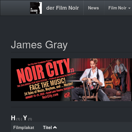
der Film Noir
Main
News
Film Noir
navigation
James Gray
Direkt
zum
Inhalt
H
Y
(1)
|
(1)
Filmplakat
Titel