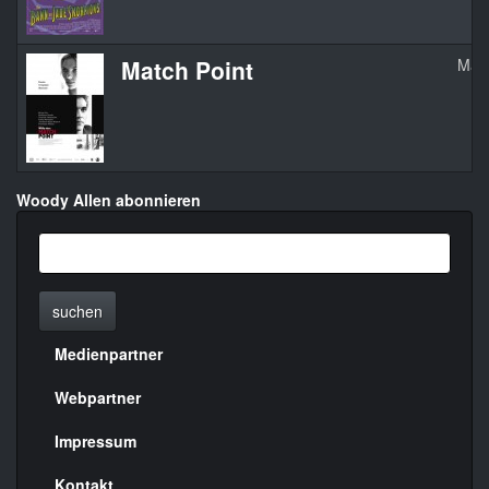
Match Point
Matc
Woody Allen abonnieren
suchen
Medienpartner
Menülinks
rechte
Webpartner
Seite
Impressum
Kontakt