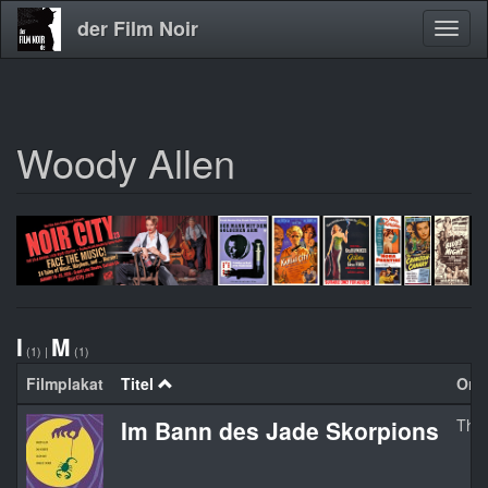
der Film Noir
Navig
aktivi
Woody Allen
Direkt
zum
Inhalt
I
M
(1)
|
(1)
Filmplakat
Titel
Orgi
Im Bann des Jade Skorpions
The 