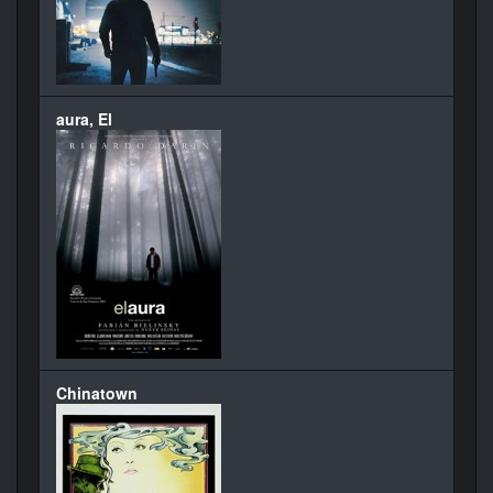
aura, El
Chinatown