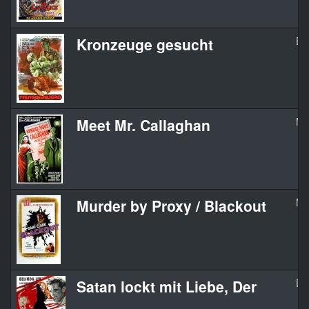
Kronzeuge gesucht
Ey
Meet Mr. Callaghan
Me
Murder by Proxy / Blackout
Mu
Satan lockt mit Liebe, Der
De