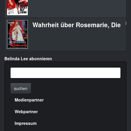
Wahrheit über Rosemarie, Die
Di
Belinda Lee abonnieren
suchen
Medienpartner
Menülinks
rechte
Webpartner
Seite
Impressum