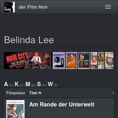
der Film Noir
Navig
aktivi
Belinda Lee
Direkt
zum
Inhalt
A
K
M
S
W
(1)
|
(1)
|
(2)
|
(1)
|
(1)
Filmplakat
Titel
Org
Am Rande der Unterwelt
Th